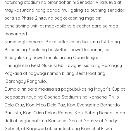
naturang stadium na pinondohan ni Senador Villanueva at
may kasunond nang pondo muli galing sa butihing senador
para sa Phase 2 nito, na pagkakabit ng mga air
conditioning unit at magkabilang bleacher para sa mga
manonood.
Namahagi naman si Bokal Villarica ng Ika-4 na distrito ng
Bulacan ng 3 bola ng basketball bawat koponan, na
ikinagalak ng bawat manlalarong Obandenyo.
Itinanghal na Best Muse si Bb. Lavigne Isidro ng Barangay
Pag-asa at nagwagi naman bilang Best Float ang
Barangay Panghulo.
Dumalo rin para makiisa sa pagbubukas ng Mayor’s Cup at
pagpapasinaya ng Obando Stadium sina Konsehal Philip
Dela Cruz, Kon. Mico Dela Paz, Kon. Evangeline Bernardo
Bautista, Kon. Crina Palao Ramos, Kon. Buboy Banag , mga
dati at nagbabalik na Konsehal Gerald Gomez at Gladys
Gabriel, at Kagawad at tumatakbong Konsehal Erwin