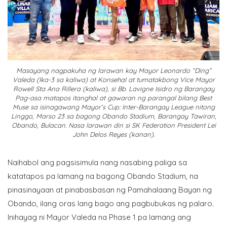
Masayang nagpakuha ng larawan kay Mayor Leonardo “Ding”
Valeda (Ika-3 sa kaliwa) at Konsehal at tumatakbong Vice Mayor
Rowell Sta Ana Rillera (kaliwa), si Bb. Lavigne Isidro ng Barangay
Pag-asa matapos itanghal at gawaran ng parangal bilang Best
Muse sa isinagawang Mayor’s Cup: Inter-Barangay League nitong
Linggo, Marso 23 sa bagong Obando Stadium, Barangay Tawiran,
Obando, Bulacan. Nasa larawan din si SK Federation President Lei
John Delos Reyes (kanan).
Naihabol ang pagsisimula nang nasabing paliga sa
katatapos pa lamang na bagong Obando Stadium, na
pinasinayaan at pinabasbasan ng Pamahalaang Bayan ng
Obando, ilang oras lang bago ang pagbubukas ng palaro.
Inihayag ni Mayor Valeda na Phase 1 pa lamang ang