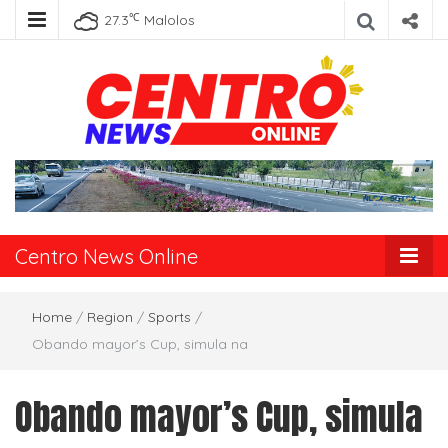
℃
27.3
Malolos
Centro News
Online
Centro News Online
Home
/
Region
/
Sports
/
Obando mayor’s Cup, simula na
Obando mayor’s Cup, simula