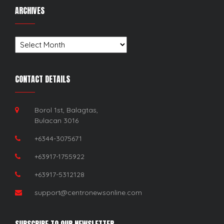
ARCHIVES
Archives
CONTACT DETAILS
Borol 1st, Balagtas,
Bulacan 3016
+6344-3075671
+63917-1755922
+63917-5312128
support@centronewsonline.com