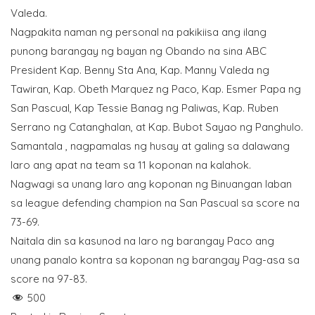
Valeda.
Nagpakita naman ng personal na pakikiisa ang ilang
punong barangay ng bayan ng Obando na sina ABC
President Kap. Benny Sta Ana, Kap. Manny Valeda ng
Tawiran, Kap. Obeth Marquez ng Paco, Kap. Esmer Papa ng
San Pascual, Kap Tessie Banag ng Paliwas, Kap. Ruben
Serrano ng Catanghalan, at Kap. Bubot Sayao ng Panghulo.
Samantala , nagpamalas ng husay at galing sa dalawang
laro ang apat na team sa 11 koponan na kalahok.
Nagwagi sa unang laro ang koponan ng Binuangan laban
sa league defending champion na San Pascual sa score na
73-69.
Naitala din sa kasunod na laro ng barangay Paco ang
unang panalo kontra sa koponan ng barangay Pag-asa sa
score na 97-83.
500