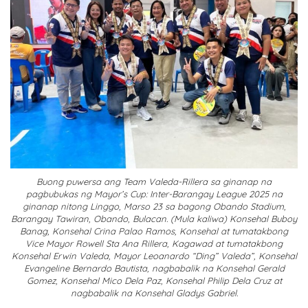
Buong puwersa ang Team Valeda-Rillera sa ginanap na
pagbubukas ng Mayor’s Cup: Inter-Barangay League 2025 na
ginanap nitong Linggo, Marso 23 sa bagong Obando Stadium,
Barangay Tawiran, Obando, Bulacan. (Mula kaliwa) Konsehal Buboy
Banag, Konsehal Crina Palao Ramos, Konsehal at tumatakbong
Vice Mayor Rowell Sta Ana Rillera, Kagawad at tumatakbong
Konsehal Erwin Valeda, Mayor Leoanardo “Ding” Valeda”, Konsehal
Evangeline Bernardo Bautista, nagbabalik na Konsehal Gerald
Gomez, Konsehal Mico Dela Paz, Konsehal Philip Dela Cruz at
nagbabalik na Konsehal Gladys Gabriel.