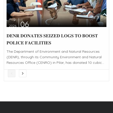
Aug
06
2026
𝐃𝐄𝐍𝐑 𝐃𝐎𝐍𝐀𝐓𝐄𝐒 𝐒𝐄𝐈𝐙𝐄𝐃 𝐋𝐎𝐆𝐒 𝐓𝐎 𝐁𝐎𝐎𝐒𝐓
𝐏𝐎𝐋𝐈𝐂𝐄 𝐅𝐀𝐂𝐈𝐋𝐈𝐓𝐈𝐄𝐒
The Department of Environment and Natural Resources
(DENR), through its Community Environment and Natural
Resources Office (CENRO) in Pilar, has donated 10 cubic...