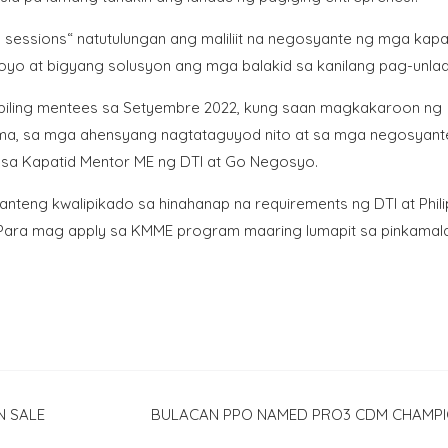
sessions“ natutulungan ang maliliit na negosyante ng mga kap
oyo at bigyang solusyon ang mga balakid sa kanilang pag-unlad
piling mentees sa Setyembre 2022, kung saan magkakaroon ng
ama, sa mga ahensyang nagtataguyod nito at sa mga negosyan
i sa Kapatid Mentor ME ng DTI at Go Negosyo.
teng kwalipikado sa hinahanap na requirements ng DTI at Phili
 Para mag apply sa KMME program maaring lumapit sa pinkamala
N SALE
BULACAN PPO NAMED PRO3 CDM CHAMP