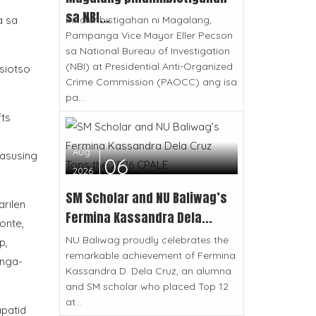
sa NBI...
Pinaiimbistigahan ni Magalang,
a sa
Pampanga Vice Mayor Eller Pecson
sa National Bureau of Investigation
(NBI) at Presidential Anti-Organized
siotso
Crime Commission (PAOCC) ang isa
pa...
fts
Aug
masusing
06
2026
SM Scholar and NU Baliwag’s
rilen
Fermina Kassandra Dela...
onte,
NU Baliwag proudly celebrates the
p,
remarkable achievement of Fermina
anga-
Kassandra D. Dela Cruz, an alumna
and SM scholar who placed Top 12
at...
apatid