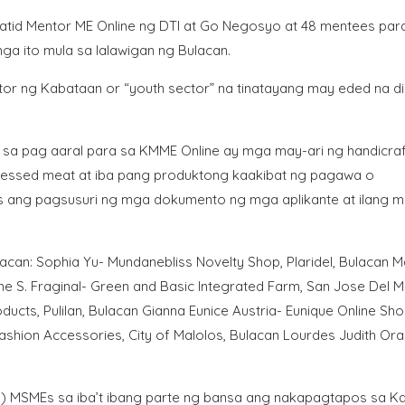
tid Mentor ME Online ng DTI at Go Negosyo at 48 mentees par
mga ito mula sa lalawigan ng Bulacan.
tor ng Kabataan or “youth sector” na tinatayang may eded na di
 sa pag aaral para sa KMME Online ay mga may-ari ng handicra
rocessed meat at iba pang produktong kaakibat ng pagawa o
s ang pagsusuri ng mga dokumento ng mga aplikante at ilang 
can: Sophia Yu- Mundanebliss Novelty Shop, Plaridel, Bulacan Ma
ne S. Fraginal- Green and Basic Integrated Farm, San Jose Del M
ucts, Pulilan, Bulacan Gianna Eunice Austria- Eunique Online Sho
Fashion Accessories, City of Malolos, Bulacan Lourdes Judith Or
0) MSMEs sa iba’t ibang parte ng bansa ang nakapagtapos sa K