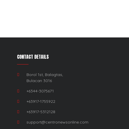
CONTACT DETAILS
Borol 1st, Balagtas,
Bulacan 3016
+6344-3075671
+63917-1755922
+63917-5312128
support@centronewsonline.com