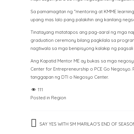
Sa pamamagitan ng “mentoring at KMME learning 
upang mas lalo pang palakihin ang kanilang negs
Tinatayang matatapos ang pag-aaral ng mga na
graduation ceremony bilang pagkilala sa progr
nagtiwala sa mga benipisyong kalakip ng pagsal
Ang Kapatid Mentor ME ay bukas sa mga negosyan
Center for Entrepreneurship o PCE Go Negosyo.
tanggapan ng DTI o Negosyo Center.
111
Posted in
Region
Post
SAY YES WITH SM MARILAO’S END OF SEASO