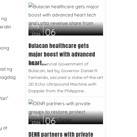
n ng
Aug
ralin
06
2026
Bulacan healthcare gets
aong
major boost with advanced
heart...
The Provincial Government of
lad ng
Bulacan, led by Governor Daniel R.
inagdag
Fernando, secured a state-of-the-art
2D Echo Ultrasound Machine with
Doppler from the Philippine...
lan”
Aug
06
2026
y at
DENR partners with private