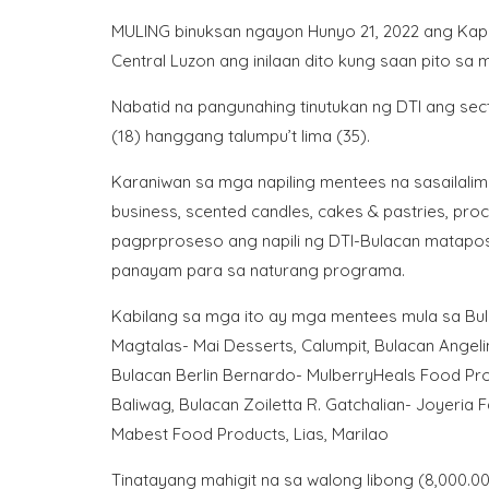
MULING binuksan ngayon Hunyo 21, 2022 ang Kapa
Central Luzon ang inilaan dito kung saan pito sa 
Nabatid na pangunahing tinutukan ng DTI ang sec
(18) hanggang talumpu’t lima (35).
Karaniwan sa mga napiling mentees na sasailalim
business, scented candles, cakes & pastries, p
pagprproseso ang napili ng DTI-Bulacan matapo
panayam para sa naturang programa.
Kabilang sa mga ito ay mga mentees mula sa Bula
Magtalas- Mai Desserts, Calumpit, Bulacan Angeli
Bulacan Berlin Bernardo- MulberryHeals Food Prod
Baliwag, Bulacan Zoiletta R. Gatchalian- Joyeria 
Mabest Food Products, Lias, Marilao
Tinatayang mahigit na sa walong libong (8,000.0