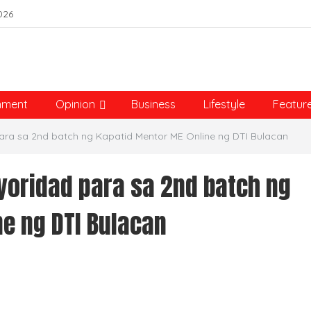
026
nment
Opinion
Business
Lifestyle
Featur
ara sa 2nd batch ng Kapatid Mentor ME Online ng DTI Bulacan
yoridad para sa 2nd batch ng
e ng DTI Bulacan