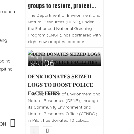
groups to restore, protect...
araanan
The Department of Environment and
.
Natural Resources (DENR), under
the Enhanced National Greening
Program (ENGP), has partnered with
teng
eight new adopters and one...
Aug
06
ppine
2026
pit na
𝐃𝐄𝐍𝐑 𝐃𝐎𝐍𝐀𝐓𝐄𝐒 𝐒𝐄𝐈𝐙𝐄𝐃
𝐋𝐎𝐆𝐒 𝐓𝐎 𝐁𝐎𝐎𝐒𝐓 𝐏𝐎𝐋𝐈𝐂𝐄
𝐅𝐀𝐂𝐈𝐋𝐈𝐓𝐈𝐄𝐒
The Department of Environment and
Natural Resources (DENR), through
its Community Environment and
Natural Resources Office (CENRO)
in Pilar, has donated 10 cubic...
ION