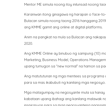
Mentor ME simula noong itoy inilunsad noong tao
Karaniwan itong ginagawa ng harapan o face-to-f
Bulacan simula noong taong 2016 hanggang 2019, 
ang KMME gamit ang online at digital platforms.
Anim na pangkat na mula sa Bulacan ang nakapa
2020.
Ang KMME Online ay binubuo ng sampung (10) mo
Marketing, Business Model, Operations Manageme
upang tumugon sa “new normal” na hamon sa pagn
Ang matututunan ng mga mentees sa programa ay 
para sa mas ikabubuti ng kanilang mga negosyo.
Mga matagumpay na negosyante mula sa hanay n
kabataan upang ibahagi ang kanilang malawak n
inspirasyon para sa mga negosyanteng nagsisimu