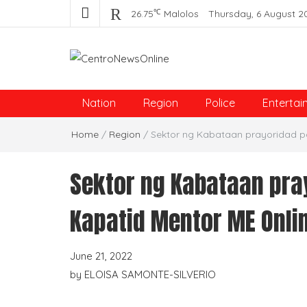
℃
26.75
Malolos
Thursday, 6 August 2
Centro News Online
Nation
Region
Police
Entertai
Home
/
Region
/
Sektor ng Kabataan prayoridad p
Sektor ng Kabataan pra
Kapatid Mentor ME Onlin
June 21, 2022
by
ELOISA SAMONTE-SILVERIO