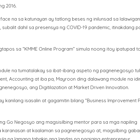
ng 2016.
ace na sa katunayan ay tatlong beses ng inilunsad sa lalawiga
subalit dahil sa presensya ng COVID-19 pandemic, itinakdang pai
gtapos sa “KMME Online Program” simula noong itoy ipatupad t
dule na tumatalakay sa ibat-ibang aspeto ng pagnenegosyo tu
nt, Accounting at iba pa, Mayroon ding dalawang module na id
enegosyo, ang Digitilazation at Market Driven Innovation.
kanilang isasalin at gagamitin bilang “Business Improvement P
g Go Negosyo ang magsisilbing mentor para sa mga napiling
a karanasan at kaalaman sa pagnenegosyo at, magsilbing gaba
la pa lamang tahakin ang landas ng pagiging entrepreneur.