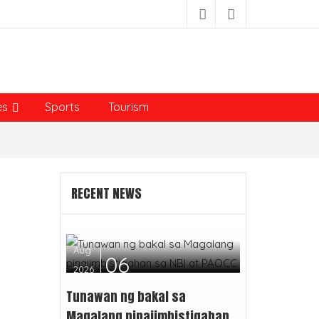
es
Sports
Tourism
RECENT NEWS
Aug
06
2026
Tunawan ng bakal sa
Magalang pinaiimbistigahan