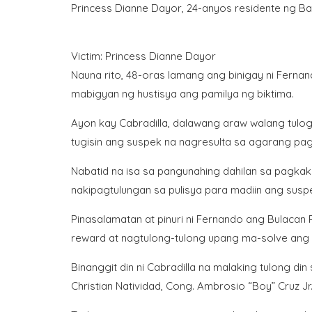
Princess Dianne Dayor, 24-anyos residente ng Ba
Victim: Princess Dianne Dayor
Nauna rito, 48-oras lamang ang binigay ni Ferna
mabigyan ng hustisya ang pamilya ng biktima.
Ayon kay Cabradilla, dalawang araw walang tulog 
tugisin ang suspek na nagresulta sa agarang pa
Nabatid na isa sa pangunahing dahilan sa pagkak
nakipagtulungan sa pulisya para madiin ang susp
Pinasalamatan at pinuri ni Fernando ang Bulacan
reward at nagtulong-tulong upang ma-solve ang 
Binanggit din ni Cabradilla na malaking tulong d
Christian Natividad, Cong. Ambrosio “Boy” Cruz Jr