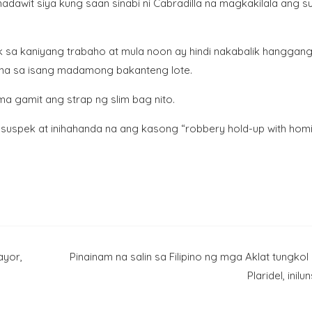
dawit siya kung saan sinabi ni Cabradilla na magkakilala ang s
 sa kaniyang trabaho at mula noon ay hindi nakabalik hanggang
na sa isang madamong bakanteng lote.
a gamit ang strap ng slim bag nito.
g suspek at inihahanda na ang kasong “robbery hold-up with homi
ayor,
Pinainam na salin sa Filipino ng mga Aklat tungkol
Plaridel, inilu