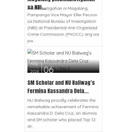
sa NBI...
Pinaiimbistigahan ni Magalang,
Pampanga Vice Mayor Eller Pecson
sa National Bureau of Investigation
(NBI) at Presidential Anti-Organized
Crime Commission (PAOCC) ang isa
pa...
Aug
06
2026
SM Scholar and NU Baliwag’s
Fermina Kassandra Dela...
NU Baliwag proudly celebrates the
remarkable achievement of Fermina
Kassandra D. Dela Cruz, an alumna
and SM scholar who placed Top 12
at...