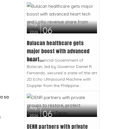
Aug
06
2026
Bulacan healthcare gets
major boost with advanced
heart...
The Provincial Government of
Bulacan, led by Governor Daniel R.
Fernando, secured a state-of-the-art
2D Echo Ultrasound Machine with
Doppler from the Philippine...
a sa
Aug
06
2026
g
DENR partners with private