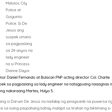
Malolos City
Police at
Guiguinto
Police. Si De
Jesus ang
suspek umano
sa pagpaslang
sa 24-anyos na
lady engineer
na si Princess
Dianne Dayor.
nor Daniel Fernando at Bulacan PNP acting director Col. Charlie
pek sa pagpaslang sa lady engineer na natagpuang naaagnas n
ng nakaraang Martes, Hulyo 5.
alang si Darwin De Jesus na nadakip ng pinagsanib na puwersa n
ice sa isang paupahang bahay malapit sa tirahan ng biktimang si