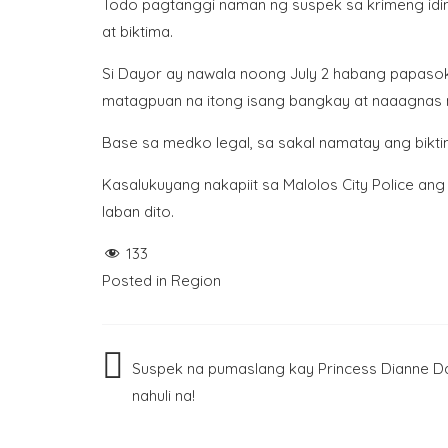
Todo pagtanggi naman ng suspek sa krimeng idina
at biktima.
Si Dayor ay nawala noong July 2 habang papasok
matagpuan na itong isang bangkay at naaagnas 
Base sa medko legal, sa sakal namatay ang biktim
Kasalukuyang nakapiit sa Malolos City Police an
laban dito.
133
Posted in
Region
Post
Suspek na pumaslang kay Princess Dianne D
nahuli na!
navigation