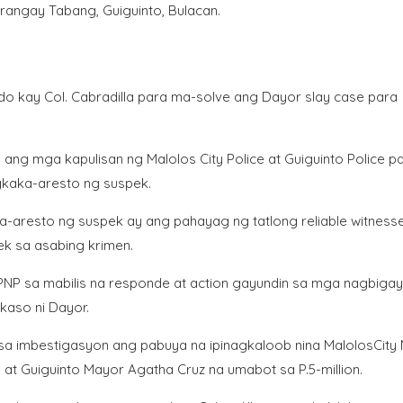
rangay Tabang, Guiguinto, Bulacan.
ndo kay Col. Cabradilla para ma-solve ang Dayor slay case para
ang mga kapulisan ng Malolos City Police at Guiguinto Police p
gkaka-aresto ng suspek.
a-aresto ng suspek ay ang pahayag ng tatlong reliable witness
ek sa asabing krimen.
 PNP sa mabilis na responde at action gayundin sa mga nagbiga
kaso ni Dayor.
in sa imbestigasyon ang pabuya na ipinagkaloob nina MalolosCity
. at Guiguinto Mayor Agatha Cruz na umabot sa P.5-million.