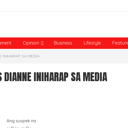
nment
Opinion
Business
Lifestyle
Featur
E INIHARAP SA MEDIA
 DIANNE INIHARAP SA MEDIA
Ang suspek na