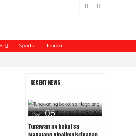
es
Sports
Tourism
RECENT NEWS
Aug
06
2026
Tunawan ng bakal sa
Magalang pinaiimbistigahan