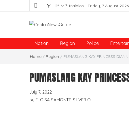
℃
25.64
Malolos
Friday, 7 August 2026
Centro News Online
Nation
Region
Police
Entertai
Home
/
Region
/
PUMASLANG KAY PRINCESS DIANN
PUMASLANG KAY PRINCESS
July 7, 2022
by
ELOISA SAMONTE-SILVERIO