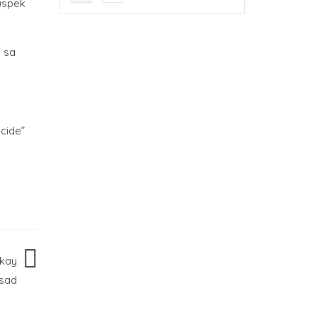
uspek
 sa
cide”
 kay
nsad