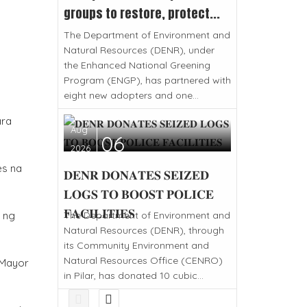
groups to restore, protect...
The Department of Environment and
Natural Resources (DENR), under
the Enhanced National Greening
Program (ENGP), has partnered with
eight new adopters and one...
ara
Aug
06
2026
es na
𝐃𝐄𝐍𝐑 𝐃𝐎𝐍𝐀𝐓𝐄𝐒 𝐒𝐄𝐈𝐙𝐄𝐃
𝐋𝐎𝐆𝐒 𝐓𝐎 𝐁𝐎𝐎𝐒𝐓 𝐏𝐎𝐋𝐈𝐂𝐄
𝐅𝐀𝐂𝐈𝐋𝐈𝐓𝐈𝐄𝐒
The Department of Environment and
y ng
Natural Resources (DENR), through
its Community Environment and
Natural Resources Office (CENRO)
 Mayor
in Pilar, has donated 10 cubic...