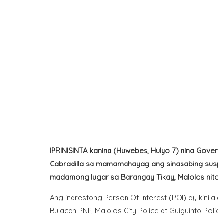
IPRINISINTA kanina (Huwebes, Hulyo 7) nina Gover
Cabradilla sa mamamahayag ang sinasabing sus
madamong lugar sa Barangay Tikay, Malolos nito
Ang inarestong Person Of Interest (POI) ay kinil
Bulacan PNP, Malolos City Police at Guiguinto Pol