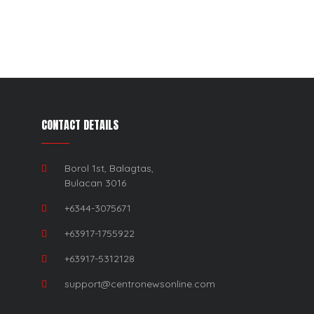
CONTACT DETAILS
Borol 1st, Balagtas,
Bulacan 3016
+6344-3075671
+63917-1755922
+63917-5312128
support@centronewsonline.com