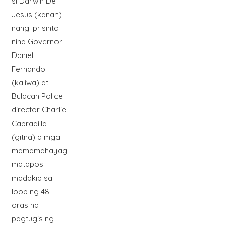
si Darwin De
Jesus (kanan)
nang iprisinta
nina Governor
Daniel
Fernando
(kaliwa) at
Bulacan Police
director Charlie
Cabradilla
(gitna) a mga
mamamahayag
matapos
madakip sa
loob ng 48-
oras na
pagtugis ng