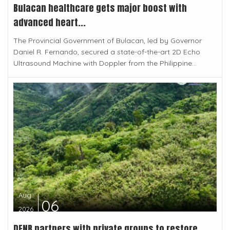
Bulacan healthcare gets major boost with
advanced heart...
The Provincial Government of Bulacan, led by Governor
Daniel R. Fernando, secured a state-of-the-art 2D Echo
Ultrasound Machine with Doppler from the Philippine...
Aug
06
2026
DENR partners with private groups to restore,