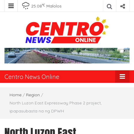
℃
25.08
Malolos
Centro News
Online
Centro News Online
Home
/
Region
/
North Luzon East Expressway Phase 2 project,
ipapasubasta na ng DPWH
North Luzon East