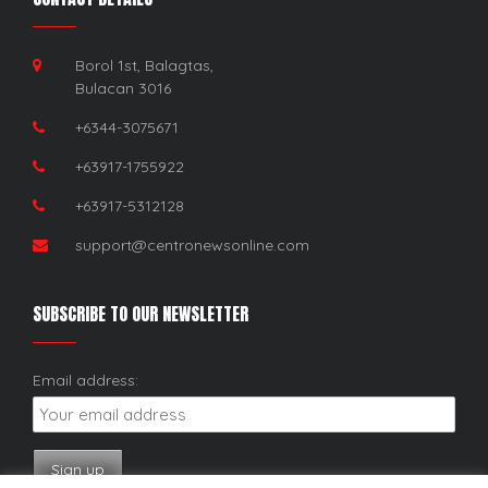
Borol 1st, Balagtas,
Bulacan 3016
+6344-3075671
+63917-1755922
+63917-5312128
support@centronewsonline.com
SUBSCRIBE TO OUR NEWSLETTER
Email address: