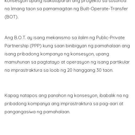
konsesyon upang isakatuparan ang proyekto sa susunod
na limang taon sa pamamagitan ng Built-Operate-Transfer
(BOT).
Ang B.O.T. ay isang mekanismo sa ilalim ng Public-Private
Partnership (PPP) kung saan binibigyan ng pamahalaan ang
isang pribadong kompanya ng konsesyon, upang
mamuhunan sa pagtatayo at operasyon ng isang partikular
na imprastraktura sa loob ng 20 hanggang 30 taon.
Kapag natapos ang panahon ng konsesyon, ibabalik na ng
pribadong kompanya ang imprastraktura sa pag-aari at
pangangasiwa ng pamahalaan.