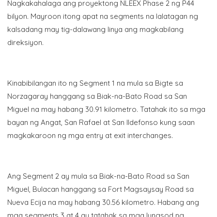
Nagkakahalaga ang proyektong NLEEX Phase 2 ng P44
bilyon. Mayroon itong apat na segments na lalatagan ng
kalsadang may tig-dalawang linya ang magkabilang
direksiyon.
Kinabibilangan ito ng Segment 1 na mula sa Bigte sa
Norzagaray hanggang sa Biak-na-Bato Road sa San
Miguel na may habang 30.91 kilometro. Tatahak ito sa mga
bayan ng Angat, San Rafael at San Ildefonso kung saan
magkakaroon ng mga entry at exit interchanges.
Ang Segment 2 ay mula sa Biak-na-Bato Road sa San
Miguel, Bulacan hanggang sa Fort Magsaysay Road sa
Nueva Ecija na may habang 30.56 kilometro. Habang ang
mga segments 3 at 4 ay tatahak sa mga lungsod ng