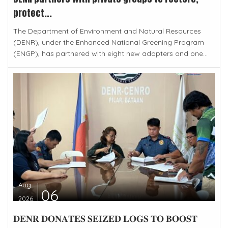
protect...
The Department of Environment and Natural Resources
(DENR), under the Enhanced National Greening Program
(ENGP), has partnered with eight new adopters and one...
Aug
06
2026
𝐃𝐄𝐍𝐑 𝐃𝐎𝐍𝐀𝐓𝐄𝐒 𝐒𝐄𝐈𝐙𝐄𝐃 𝐋𝐎𝐆𝐒 𝐓𝐎 𝐁𝐎𝐎𝐒𝐓