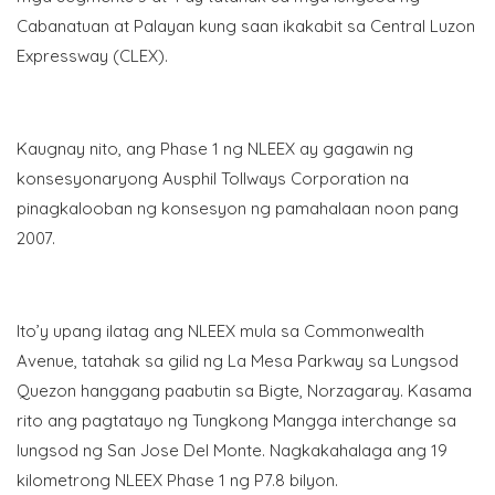
Cabanatuan at Palayan kung saan ikakabit sa Central Luzon
Expressway (CLEX).
Kaugnay nito, ang Phase 1 ng NLEEX ay gagawin ng
konsesyonaryong Ausphil Tollways Corporation na
pinagkalooban ng konsesyon ng pamahalaan noon pang
2007.
Ito’y upang ilatag ang NLEEX mula sa Commonwealth
Avenue, tatahak sa gilid ng La Mesa Parkway sa Lungsod
Quezon hanggang paabutin sa Bigte, Norzagaray. Kasama
rito ang pagtatayo ng Tungkong Mangga interchange sa
lungsod ng San Jose Del Monte. Nagkakahalaga ang 19
kilometrong NLEEX Phase 1 ng P7.8 bilyon.