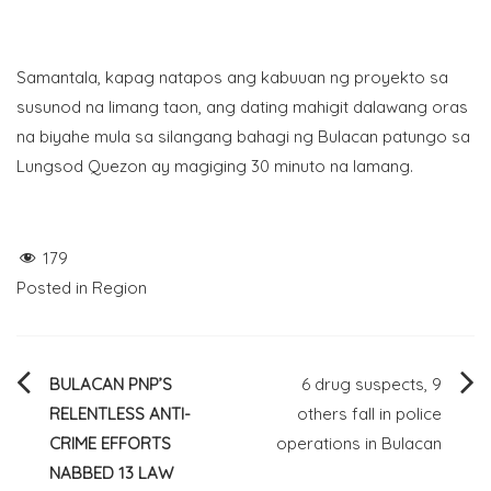
Samantala, kapag natapos ang kabuuan ng proyekto sa
susunod na limang taon, ang dating mahigit dalawang oras
na biyahe mula sa silangang bahagi ng Bulacan patungo sa
Lungsod Quezon ay magiging 30 minuto na lamang.
179
Posted in
Region
Post
BULACAN PNP’S
6 drug suspects, 9
RELENTLESS ANTI-
others fall in police
navigation
CRIME EFFORTS
operations in Bulacan
NABBED 13 LAW