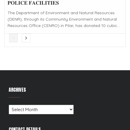
𝐏𝐎𝐋𝐈𝐂𝐄 𝐅𝐀𝐂𝐈𝐋𝐈𝐓𝐈𝐄𝐒
The Department of Environment and Natural Resources
(DENR), through its Community Environment and Natural
Resources Office (CENRO) in Pilar, has donated 10 cubic...
ARCHIVES
Archives
CONTACT DETAILS