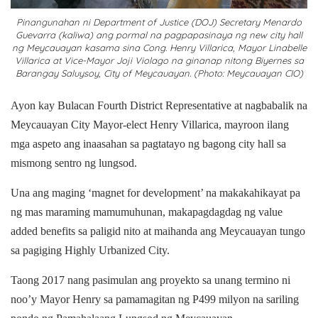
Pinangunahan ni Department of Justice (DOJ) Secretary Menardo
Guevarra (kaliwa) ang pormal na pagpapasinaya ng new city hall
ng Meycauayan kasama sina Cong. Henry Villarica, Mayor Linabelle
Villarica at Vice-Mayor Joji Violago na ginanap nitong Biyernes sa
Barangay Saluysoy, City of Meycauayan. (Photo: Meycauayan CIO)
Ayon kay Bulacan Fourth District Representative at nagbabalik na
Meycauayan City Mayor-elect Henry Villarica, mayroon ilang
mga aspeto ang inaasahan sa pagtatayo ng bagong city hall sa
mismong sentro ng lungsod.
Una ang maging ‘magnet for development’ na makakahikayat pa
ng mas maraming mamumuhunan, makapagdagdag ng value
added benefits sa paligid nito at maihanda ang Meycauayan tungo
sa pagiging Highly Urbanized City.
Taong 2017 nang pasimulan ang proyekto sa unang termino ni
noo’y Mayor Henry sa pamamagitan ng P499 milyon na sariling