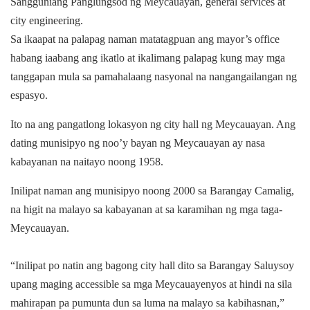
Sangguniang Panglungsod ng Meycauayan, general services at
city engineering.
Sa ikaapat na palapag naman matatagpuan ang mayor’s office
habang iaabang ang ikatlo at ikalimang palapag kung may mga
tanggapan mula sa pamahalaang nasyonal na nangangailangan ng
espasyo.
Ito na ang pangatlong lokasyon ng city hall ng Meycauayan. Ang
dating munisipyo ng noo’y bayan ng Meycauayan ay nasa
kabayanan na naitayo noong 1958.
Inilipat naman ang munisipyo noong 2000 sa Barangay Camalig,
na higit na malayo sa kabayanan at sa karamihan ng mga taga-
Meycauayan.
“Inilipat po natin ang bagong city hall dito sa Barangay Saluysoy
upang maging accessible sa mga Meycauayenyos at hindi na sila
mahirapan pa pumunta dun sa luma na malayo sa kabihasnan,”