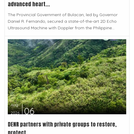
advanced heart...
The Provincial Government of Bulacan, led by Governor
Daniel R. Fernando, secured a state-of-the-art 2D Echo
Ultrasound Machine with Doppler from the Philippine...
Aug
06
2026
DENR partners with private groups to restore,
protect...