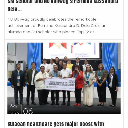
SM Scholar and NU Baliwag’s Fermina Kassandra
Dela...
NU Baliwag proudly celebrates the remarkable
achievement of Fermina Kassandra D. Dela Cruz, an
alumna and SM scholar who placed Top 12 at...
Aug
06
2026
Bulacan healthcare gets major boost with