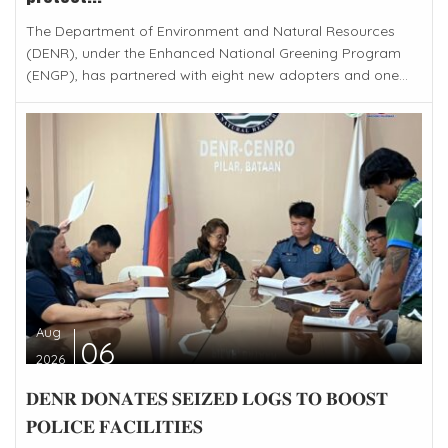
The Department of Environment and Natural Resources
(DENR), under the Enhanced National Greening Program
(ENGP), has partnered with eight new adopters and one...
Aug
06
2026
𝐃𝐄𝐍𝐑 𝐃𝐎𝐍𝐀𝐓𝐄𝐒 𝐒𝐄𝐈𝐙𝐄𝐃 𝐋𝐎𝐆𝐒 𝐓𝐎 𝐁𝐎𝐎𝐒𝐓
𝐏𝐎𝐋𝐈𝐂𝐄 𝐅𝐀𝐂𝐈𝐋𝐈𝐓𝐈𝐄𝐒