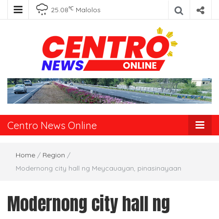
℃
25.08
Malolos
Centro News
Online
Centro News Online
Home
/
Region
/
Modernong city hall ng Meycauayan, pinasinayaan
Modernong city hall ng