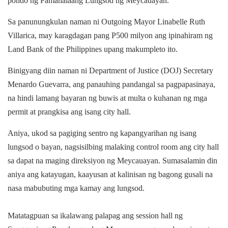
pondo ng Pamahalaang Lungsod ng Meycauayan.
Sa panunungkulan naman ni Outgoing Mayor Linabelle Ruth
Villarica, may karagdagan pang P500 milyon ang ipinahiram ng
Land Bank of the Philippines upang makumpleto ito.
Binigyang diin naman ni Department of Justice (DOJ) Secretary
Menardo Guevarra, ang panauhing pandangal sa pagpapasinaya,
na hindi lamang bayaran ng buwis at multa o kuhanan ng mga
permit at prangkisa ang isang city hall.
Aniya, ukod sa pagiging sentro ng kapangyarihan ng isang
lungsod o bayan, nagsisilbing malaking control room ang city hall
sa dapat na maging direksiyon ng Meycauayan. Sumasalamin din
aniya ang katayugan, kaayusan at kalinisan ng bagong gusali na
nasa mabubuting mga kamay ang lungsod.
Matatagpuan sa ikalawang palapag ang session hall ng