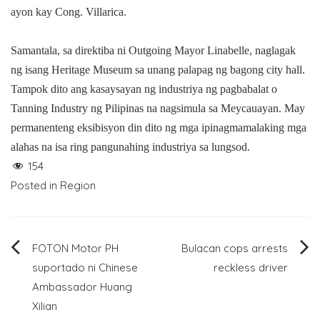
ayon kay Cong. Villarica.
Samantala, sa direktiba ni Outgoing Mayor Linabelle, naglagak
ng isang Heritage Museum sa unang palapag ng bagong city hall.
Tampok dito ang kasaysayan ng industriya ng pagbabalat o
Tanning Industry ng Pilipinas na nagsimula sa Meycauayan. May
permanenteng eksibisyon din dito ng mga ipinagmamalaking mga
alahas na isa ring pangunahing industriya sa lungsod.
154
Posted in
Region
Post
FOTON Motor PH
Bulacan cops arrests
suportado ni Chinese
reckless driver
navigation
Ambassador Huang
Xilian