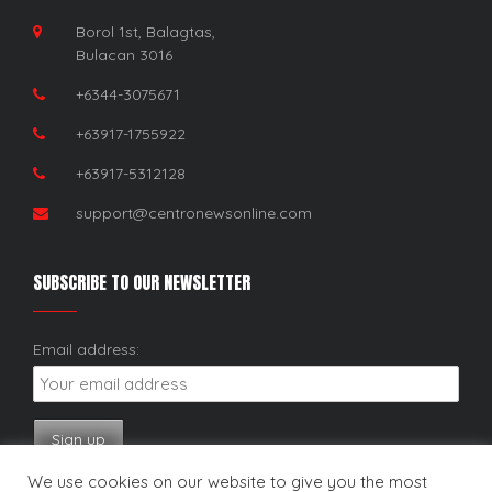
Borol 1st, Balagtas,
Bulacan 3016
+6344-3075671
+63917-1755922
+63917-5312128
support@centronewsonline.com
SUBSCRIBE TO OUR NEWSLETTER
Email address:
We use cookies on our website to give you the most