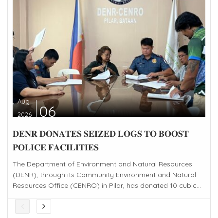
Aug
06
2026
𝐃𝐄𝐍𝐑 𝐃𝐎𝐍𝐀𝐓𝐄𝐒 𝐒𝐄𝐈𝐙𝐄𝐃 𝐋𝐎𝐆𝐒 𝐓𝐎 𝐁𝐎𝐎𝐒𝐓
𝐏𝐎𝐋𝐈𝐂𝐄 𝐅𝐀𝐂𝐈𝐋𝐈𝐓𝐈𝐄𝐒
The Department of Environment and Natural Resources
(DENR), through its Community Environment and Natural
Resources Office (CENRO) in Pilar, has donated 10 cubic...