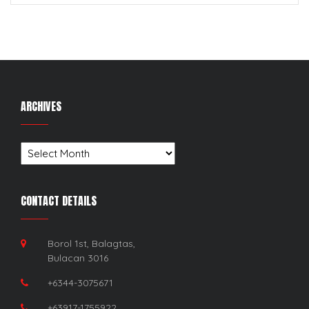
ARCHIVES
Archives
CONTACT DETAILS
Borol 1st, Balagtas,
Bulacan 3016
+6344-3075671
+63917-1755922