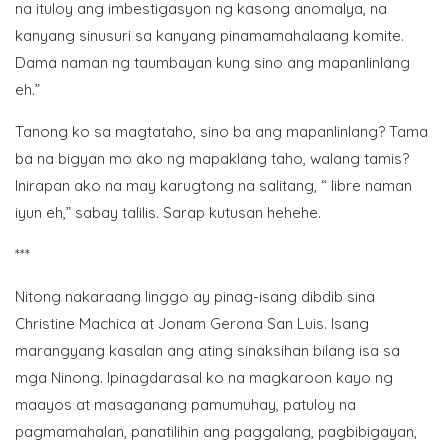
na ituloy ang imbestigasyon ng kasong anomalya, na
kanyang sinusuri sa kanyang pinamamahalaang komite.
Dama naman ng taumbayan kung sino ang mapanlinlang
eh.”
Tanong ko sa magtataho, sino ba ang mapanlinlang? Tama
ba na bigyan mo ako ng mapaklang taho, walang tamis?
Inirapan ako na may karugtong na salitang, “ libre naman
iyun eh,” sabay talilis. Sarap kutusan hehehe.
***
Nitong nakaraang linggo ay pinag-isang dibdib sina
Christine Machica at Jonam Gerona San Luis. Isang
marangyang kasalan ang ating sinaksihan bilang isa sa
mga Ninong. Ipinagdarasal ko na magkaroon kayo ng
maayos at masaganang pamumuhay, patuloy na
pagmamahalan, panatilihin ang paggalang, pagbibigayan,