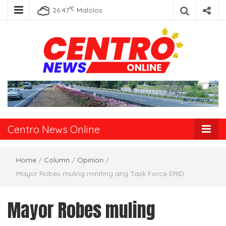
℃
26.47
Malolos
Centro News
Online
Centro News Online
Home
/
Column
/
Opinion
/
Mayor Robes muling miniting ang Task Force ERID
Mayor Robes muling