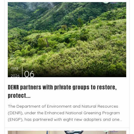
Aug
06
2026
DENR partners with private groups to restore,
protect...
The Department of Environment and Natural Resources
(DENR), under the Enhanced National Greening Program
(ENGP), has partnered with eight new adopters and one...