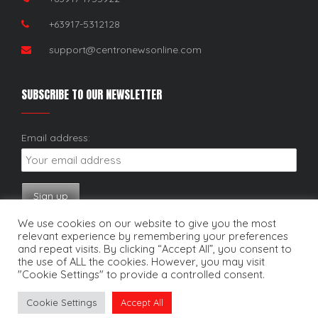
+63917-5312128
support@centronewsonline.com
SUBSCRIBE TO OUR NEWSLETTER
Email address:
We use cookies on our website to give you the most
relevant experience by remembering your preferences
and repeat visits. By clicking “Accept All”, you consent to
the use of ALL the cookies. However, you may visit
"Cookie Settings" to provide a controlled consent.
Copyright © 2025. Centro News Online. All rights reserved.
Cookie Settings
Accept All