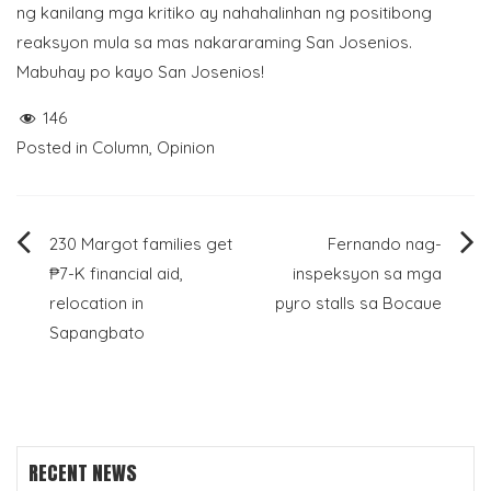
ng kanilang mga kritiko ay nahahalinhan ng positibong
reaksyon mula sa mas nakararaming San Josenios.
Mabuhay po kayo San Josenios!
146
Posted in
Column
,
Opinion
Post
230 Margot families get
Fernando nag-
₱7-K financial aid,
inspeksyon sa mga
navigation
relocation in
pyro stalls sa Bocaue
Sapangbato
RECENT NEWS