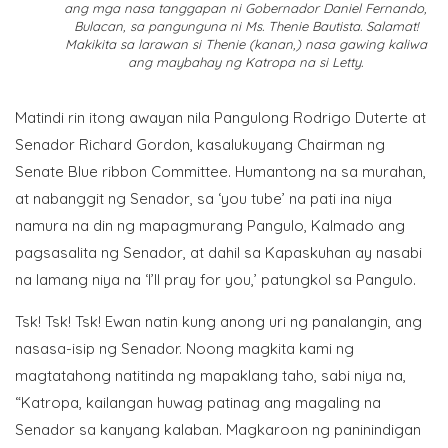
ang mga nasa tanggapan ni Gobernador Daniel Fernando,
Bulacan, sa pangunguna ni Ms. Thenie Bautista. Salamat!
Makikita sa larawan si Thenie (kanan,) nasa gawing kaliwa
ang maybahay ng Katropa na si Letty.
Matindi rin itong awayan nila Pangulong Rodrigo Duterte at
Senador Richard Gordon, kasalukuyang Chairman ng
Senate Blue ribbon Committee. Humantong na sa murahan,
at nabanggit ng Senador, sa ‘you tube’ na pati ina niya
namura na din ng mapagmurang Pangulo, Kalmado ang
pagsasalita ng Senador, at dahil sa Kapaskuhan ay nasabi
na lamang niya na ‘I’ll pray for you,’ patungkol sa Pangulo.
Tsk! Tsk! Tsk! Ewan natin kung anong uri ng panalangin, ang
nasasa-isip ng Senador. Noong magkita kami ng
magtatahong natitinda ng mapaklang taho, sabi niya na,
“Katropa, kailangan huwag patinag ang magaling na
Senador sa kanyang kalaban. Magkaroon ng paninindigan