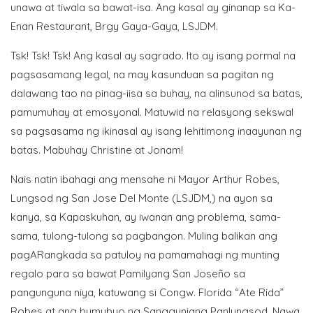
unawa at tiwala sa bawat-isa. Ang kasal ay ginanap sa Ka-
Enan Restaurant, Brgy Gaya-Gaya, LSJDM.
Tsk! Tsk! Tsk! Ang kasal ay sagrado. Ito ay isang pormal na
pagsasamang legal, na may kasunduan sa pagitan ng
dalawang tao na pinag-iisa sa buhay, na alinsunod sa batas,
pamumuhay at emosyonal. Matuwid na relasyong sekswal
sa pagsasama ng ikinasal ay isang lehitimong inaayunan ng
batas. Mabuhay Christine at Jonam!
Nais natin ibahagi ang mensahe ni Mayor Arthur Robes,
Lungsod ng San Jose Del Monte (LSJDM,) na ayon sa
kanya, sa Kapaskuhan, ay iwanan ang problema, sama-
sama, tulong-tulong sa pagbangon. Muling balikan ang
pagARangkada sa patuloy na pamamahagi ng munting
regalo para sa bawat Pamilyang San Joseño sa
pangunguna niya, katuwang si Congw. Florida “Ate Rida”
Robes at ang bumubuo ng Sangguniang Panlungsod. Nawa