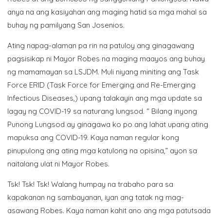
anya na ang kasiyahan ang maging hatid sa mga mahal sa
buhay ng pamilyang San Josenios.
Ating napag-alaman pa rin na patuloy ang ginagawang
pagsisikap ni Mayor Robes na maging maayos ang buhay
ng mamamayan sa LSJDM. Muli niyang miniting ang Task
Force ERID (Task Force for Emerging and Re-Emerging
Infectious Diseases,) upang talakayin ang mga update sa
lagay ng COVID-19 sa naturang lungsod. “ Bilang inyong
Punong Lungsod ay ginagawa ko po ang lahat upang ating
mapuksa ang COVID-19. Kaya naman regular kong
pinupulong ang ating mga katulong na opisina,” ayon sa
naitalang ulat ni Mayor Robes.
Tsk! Tsk! Tsk! Walang humpay na trabaho para sa
kapakanan ng sambayanan, iyan ang tatak ng mag-
asawang Robes. Kaya naman kahit ano ang mga patutsada