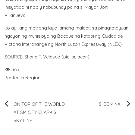
inisyatibo ni noo’y nabubuhay pa na si Mayor Joni
Villanueva.
Ito ay ilang metrong layo lamang malapit sa pinagtatayuan
ngayon ng munisipyo ng Bocaue na katabi ng Ciudad de
Victoria Interchange ng North Luzon Expressway (NLEX).
SOURCE: Shane F. Velasco (pia-bulacan)
365
Posted in
Region
Post
ON TOP OF THE WORLD
SI BBM NA!
AT SM CITY CLARK’S
navigation
SKY LINE