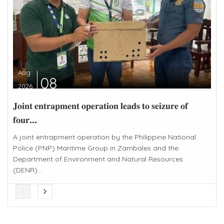
Aug
08
2026
𝐉𝐨𝐢𝐧𝐭 𝐞𝐧𝐭𝐫𝐚𝐩𝐦𝐞𝐧𝐭 𝐨𝐩𝐞𝐫𝐚𝐭𝐢𝐨𝐧 𝐥𝐞𝐚𝐝𝐬 𝐭𝐨 𝐬𝐞𝐢𝐳𝐮𝐫𝐞 𝐨𝐟
𝐟𝐨𝐮𝐫...
A joint entrapment operation by the Philippine National
Police (PNP) Maritime Group in Zambales and the
Department of Environment and Natural Resources
(DENR)...