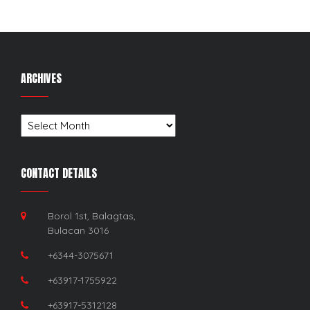
ARCHIVES
Archives
CONTACT DETAILS
Borol 1st, Balagtas,
Bulacan 3016
+6344-3075671
+63917-1755922
+63917-5312128