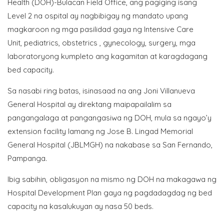
Health (DOH)-Bulacan Field Office, ang pagiging isang
Level 2 na ospital ay nagbibigay ng mandato upang
magkaroon ng mga pasilidad gaya ng Intensive Care
Unit, pediatrics, obstetrics , gynecology, surgery, mga
laboratoryong kumpleto ang kagamitan at karagdagang
bed capacity.
Sa nasabi ring batas, isinasaad na ang Joni Villanueva
General Hospital ay direktang maipapailalim sa
pangangalaga at pangangasiwa ng DOH, mula sa ngayo’y
extension facility lamang ng Jose B. Lingad Memorial
General Hospital (JBLMGH) na nakabase sa San Fernando,
Pampanga.
Ibig sabihin, obligasyon na mismo ng DOH na makagawa ng
Hospital Development Plan gaya ng pagdadagdag ng bed
capacity na kasalukuyan ay nasa 50 beds.