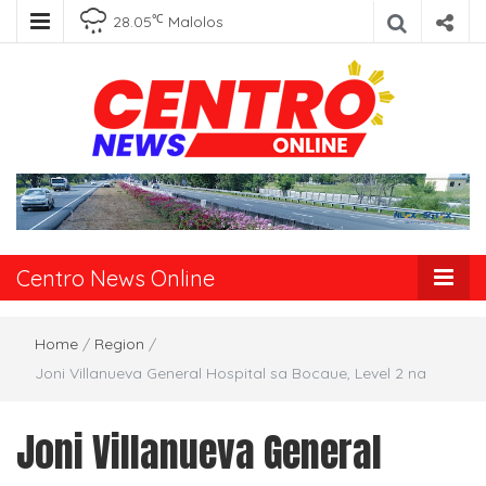
℃
28.05
Malolos
Centro News
Online
Centro News Online
Home
/
Region
/
Joni Villanueva General Hospital sa Bocaue, Level 2 na
Joni Villanueva General