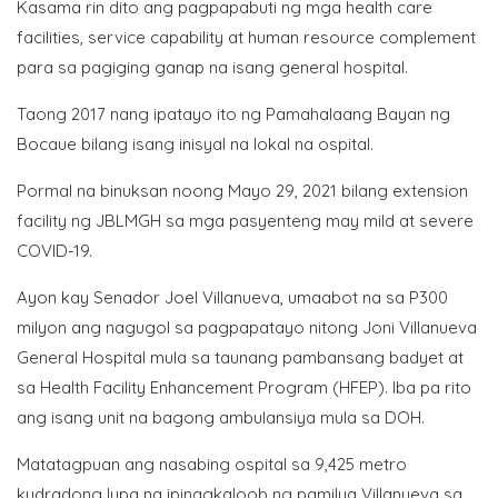
Kasama rin dito ang pagpapabuti ng mga health care
facilities, service capability at human resource complement
para sa pagiging ganap na isang general hospital.
Taong 2017 nang ipatayo ito ng Pamahalaang Bayan ng
Bocaue bilang isang inisyal na lokal na ospital.
Pormal na binuksan noong Mayo 29, 2021 bilang extension
facility ng JBLMGH sa mga pasyenteng may mild at severe
COVID-19.
Ayon kay Senador Joel Villanueva, umaabot na sa P300
milyon ang nagugol sa pagpapatayo nitong Joni Villanueva
General Hospital mula sa taunang pambansang badyet at
sa Health Facility Enhancement Program (HFEP). Iba pa rito
ang isang unit na bagong ambulansiya mula sa DOH.
Matatagpuan ang nasabing ospital sa 9,425 metro
kudradong lupa na ipinagkaloob ng pamilya Villanueva sa