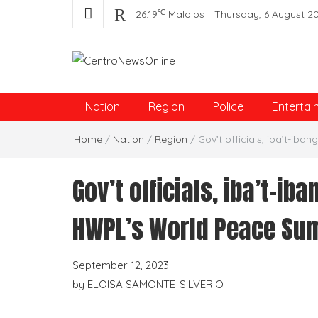
℃
26.19
Malolos
Thursday, 6 August 2
Centro News Online
Nation
Region
Police
Entertai
Home
/
Nation
/
Region
/
Gov’t officials, iba’t-i
Gov’t officials, iba’t-i
HWPL’s World Peace Sum
September 12, 2023
by
ELOISA SAMONTE-SILVERIO