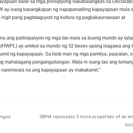
ayapaan base sa mga prinsipyong nakabalangkas sa Declaratio
 ay isang kasangkapan ng napapanatiling kapayapaan mula s
 higit pang pagtataguyod ng kultura ng pagkakaunawaan at
na ang partisipasyon ng mga tao mula sa buong mundo ay tal
 (HWPL) ay umikot sa mundo ng 32 beses upang isagawa ang 
amit ng kapayapaan. Sa loob man ng mga pamilya, paaralan, o
g mahalagang pangangailangan. Wala ni isang tao ang tumang
 naniniwala na ang kapayapaan ay makakamit.”
kenyos
SBMA repossess 3 more properties of an er
loc