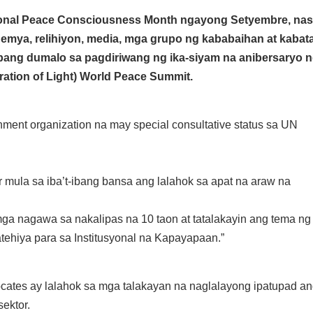
tional Peace Consciousness Month ngayong Setyembre, nas
demya, relihiyon, media, mga grupo ng kababaihan at kabat
ang dumalo sa pagdiriwang ng ika-siyam na anibersaryo 
ation of Light) World Peace Summit.
ent organization na may special consultative status sa UN
 mula sa iba’t-ibang bansa ang lalahok sa apat na araw na
ga nagawa sa nakalipas na 10 taon at tatalakayin ang tema ng
tehiya para sa Institusyonal na Kapayapaan.”
ocates ay lalahok sa mga talakayan na naglalayong ipatupad a
sektor.