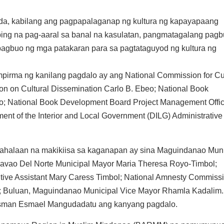
da, kabilang ang pagpapalaganap ng kultura ng kapayapaang
ing na pag-aaral sa banal na kasulatan, pangmatagalang pagb
agbuo ng mga patakaran para sa pagtataguyod ng kultura ng
pirma ng kanilang pagdalo ay ang National Commission for Cu
on on Cultural Dissemination Carlo B. Ebeo; National Book
o; National Book Development Board Project Management Offic
t of the Interior and Local Government (DILG) Administrative 
mahalaan na makikiisa sa kaganapan ay sina Maguindanao Muni
avao Del Norte Municipal Mayor Maria Theresa Royo-Timbol;
tive Assistant Mary Caress Timbol; National Amnesty Commiss
; Buluan, Maguindanao Municipal Vice Mayor Rhamla Kadalim.
ssman Esmael Mangudadatu ang kanyang pagdalo.