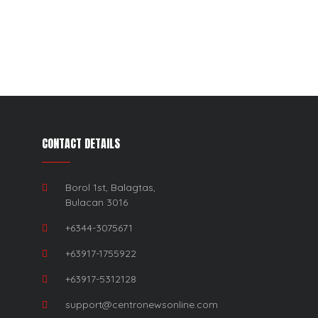
CONTACT DETAILS
Borol 1st, Balagtas,
Bulacan 3016
+6344-3075671
+63917-1755922
+63917-5312128
support@centronewsonline.com