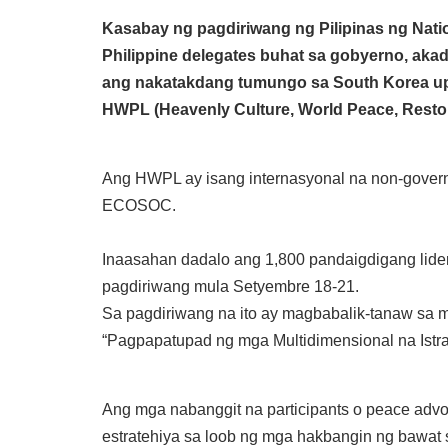
Kasabay ng pagdiriwang ng Pilipinas ng Na
Philippine delegates buhat sa gobyerno, aka
ang nakatakdang tumungo sa South Korea up
HWPL (Heavenly Culture, World Peace, Restor
Ang HWPL ay isang internasyonal na non-governm
ECOSOC.
Inaasahan dadalo ang 1,800 pandaigdigang lider
pagdiriwang mula Setyembre 18-21.
Sa pagdiriwang na ito ay magbabalik-tanaw sa m
“Pagpapatupad ng mga Multidimensional na Istra
Ang mga nabanggit na participants o peace adv
estratehiya sa loob ng mga hakbangin ng bawat 