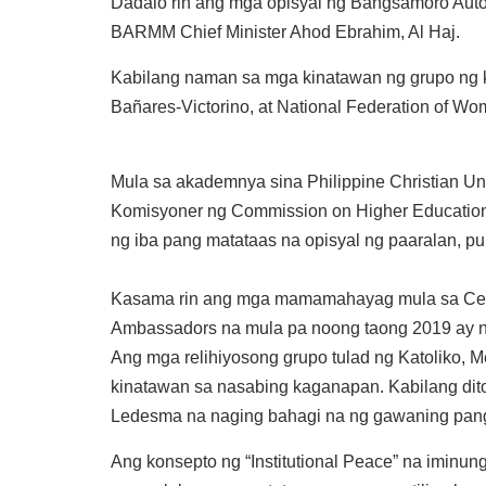
Dadalo rin ang mga opisyal ng Bangsamoro A
BARMM Chief Minister Ahod Ebrahim, Al Haj.
Kabilang naman sa mga kinatawan ng grupo ng k
Bañares-Victorino, at National Federation of Wom
Mula sa akademnya sina Philippine Christian Uni
Komisyoner ng Commission on Higher Education 
ng iba pang matataas na opisyal ng paaralan, p
Kasama rin ang mga mamamahayag mula sa Centr
Ambassadors na mula pa noong taong 2019 ay 
Ang mga relihiyosong grupo tulad ng Katoliko, M
kinatawan sa nasabing kaganapan. Kabilang dit
Ledesma na naging bahagi na ng gawaning pa
Ang konsepto ng “Institutional Peace” na imin