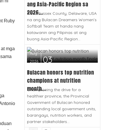
n ni
ang Asia-Pacific Region sa
2026...
Nasa Sussex County, Delaware, USA
na ang Bulacan Dreamers Women’s
nt Ruby
Softball Team at handa nang
katawanin ang Pilipinas at ang
buong Asia-Pacific Region...
; at mga
Aug
03
kasama
2026
Bulacan honors top nutrition
champions at nutrition
month...
Championing the drive for a
mga
healthier province, the Provincial
Government of Bulacan honored
Antonio
outstanding local government units,
barangays, nutrition workers, and
partner stakeholders...
unduan