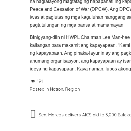
na naglalayong magtatag ng napapanatiling kap
Peace and Cessation of War (DPCW). Ang DPCW
iwas at paglutas ng mga kaguluhan hanggang sa
pagtutulungan ng mga bansa at mamamayan.
Binigyang-diin ni HWPL Chairman Lee Man-hee 
kailangan para makamit ang kapayapaan. “Kami
ng kapayapaan. Ang pinaka-layunin ay ang pagk
anumang organisasyon, ang kapayapaan ay isan
ideya ng kapayapaan. Kaya naman, lubos akong
191
Posted in
Nation
,
Region
Post
Sen. Marcos delivers AICS aid to 3,000 Bula
navigation