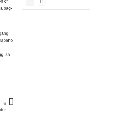
n of
a pag-
agang
trabaho
gi sa
ring
ator