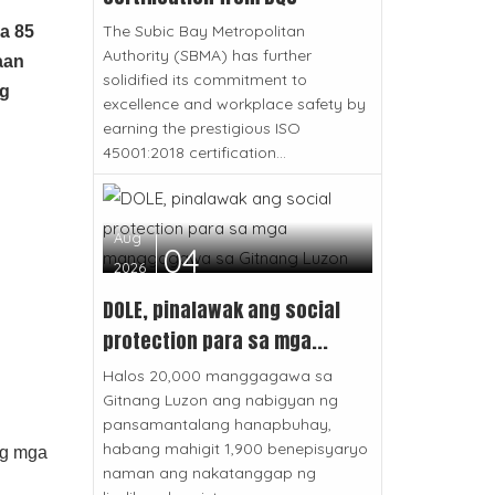
The Subic Bay Metropolitan
a 85
Authority (SBMA) has further
aan
solidified its commitment to
ng
excellence and workplace safety by
earning the prestigious ISO
45001:2018 certification...
Aug
04
2026
DOLE, pinalawak ang social
protection para sa mga...
Halos 20,000 manggagawa sa
Gitnang Luzon ang nabigyan ng
pansamantalang hanapbuhay,
habang mahigit 1,900 benepisyaryo
ng mga
naman ang nakatanggap ng