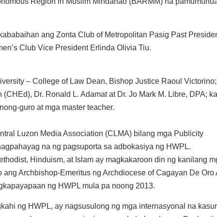
utonomous Region in Muslim Mindanao (BARMM) na pamumunua
ababaihan ang Zonta Club of Metropolitan Pasig Past Preside
en’s Club Vice President Erlinda Olivia Tiu.
versity – College of Law Dean, Bishop Justice Raoul Victorino
(CHEd), Dr. Ronald L. Adamat at Dr. Jo Mark M. Libre, DPA; 
unong-guro at mga master teacher.
al Luzon Media Association (CLMA) bilang mga Publicity
nagpahayag na ng pagsuporta sa adbokasiya ng HWPL.
ethodist, Hinduism, at Islam ay magkakaroon din ng kanilang 
o ang Archbishop-Emeritus ng Archdiocese of Cagayan De Oro 
ngkapayapaan ng HWPL mula pa noong 2013.
ungkahi ng HWPL, ay nagsusulong ng mga internasyonal na kas