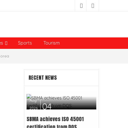
es
Sports
Tourism
Korea
RECENT NEWS
Aug
04
2026
SBMA achieves ISO 45001
certification from DQS