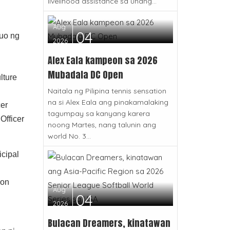
livelihood assistance sa unang...
Aug
04
uo ng
2026
Alex Eala kampeon sa 2026
Mubadala DC Open
lture
Naitala ng Pilipina tennis sensation
na si Alex Eala ang pinakamalaking
er
tagumpay sa kanyang karera
Officer
noong Martes, nang talunin ang
world No. 3...
cipal
ion
Aug
04
2026
Bulacan Dreamers, kinatawan