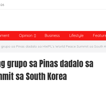
026
nment
Opinion
Business
Lifestyle
Featur
bang grupo sa Pinas dadalo sa HWPL’s World Peace Summit sa South 
bang grupo sa Pinas dadalo sa
mit sa South Korea