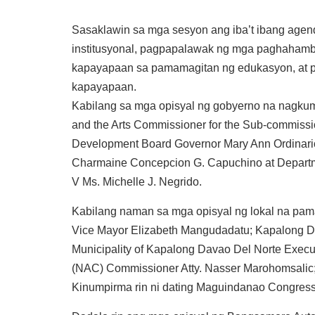
Sasaklawin sa mga sesyon ang iba’t ibang agen
institusyonal, pagpapalawak ng mga paghahamb
kapayapaan sa pamamagitan ng edukasyon, at p
kapayapaan.
Kabilang sa mga opisyal ng gobyerno na nagkum
and the Arts Commissioner for the Sub-commissi
Development Board Governor Mary Ann Ordinari
Charmaine Concepcion G. Capuchino at Departmen
V Ms. Michelle J. Negrido.
Kabilang naman sa mga opisyal ng lokal na pa
Vice Mayor Elizabeth Mangudadatu; Kapalong D
Municipality of Kapalong Davao Del Norte Execu
(NAC) Commissioner Atty. Nasser Marohomsalic
Kinumpirma rin ni dating Maguindanao Congre