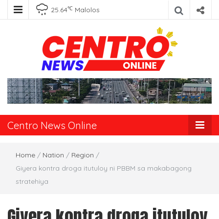
℃
25.64
Malolos
Centro News
Online
Centro News Online
Home
/
Nation
/
Region
/
Giyera kontra droga itutuloy ni PBBM sa makabagong
stratehiya
Giyera kontra droga itutuloy