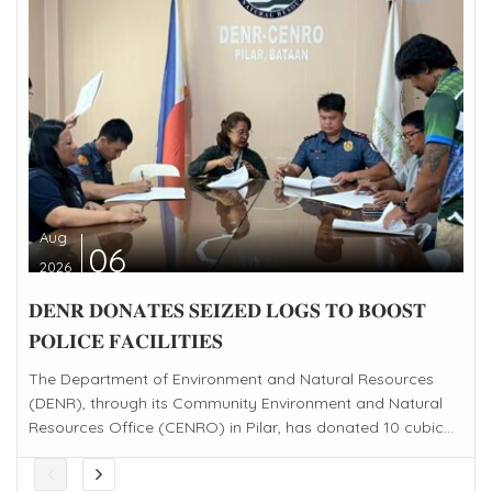
Aug
06
2026
𝐃𝐄𝐍𝐑 𝐃𝐎𝐍𝐀𝐓𝐄𝐒 𝐒𝐄𝐈𝐙𝐄𝐃 𝐋𝐎𝐆𝐒 𝐓𝐎 𝐁𝐎𝐎𝐒𝐓
𝐏𝐎𝐋𝐈𝐂𝐄 𝐅𝐀𝐂𝐈𝐋𝐈𝐓𝐈𝐄𝐒
The Department of Environment and Natural Resources
(DENR), through its Community Environment and Natural
Resources Office (CENRO) in Pilar, has donated 10 cubic...