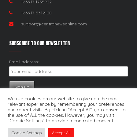
+63917-1755922
+63917-5312128
support@centronewsonline.com
SUBSCRIBE TO OUR NEWSLETTER
Email address:
We use cookies on our website to give you the most
relevant experience by remembering your preferences
and repeat visits. By clicking “Accept All”, you consent to
the use of ALL the cookies. However, you may visit
"Cookie Settings" to provide a controlled consent.
Copyright © 2025. Centro News Online. All rights reserved.
Cookie Settings
Accept All