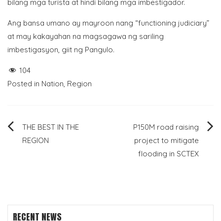
bilang mga turista at hindi bilang mga imbestigador.
Ang bansa umano ay mayroon nang “functioning judiciary”
at may kakayahan na magsagawa ng sariling
imbestigasyon, giit ng Pangulo.
104
Posted in
Nation
,
Region
Post
THE BEST IN THE
P150M road raising
REGION
project to mitigate
navigation
flooding in SCTEX
RECENT NEWS