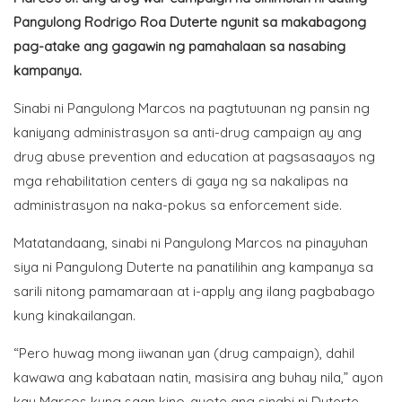
Pangulong Rodrigo Roa Duterte ngunit sa makabagong
pag-atake ang gagawin ng pamahalaan sa nasabing
kampanya.
Sinabi ni Pangulong Marcos na pagtutuunan ng pansin ng
kaniyang administrasyon sa anti-drug campaign ay ang
drug abuse prevention and education at pagsasaayos ng
mga rehabilitation centers di gaya ng sa nakalipas na
administrasyon na naka-pokus sa enforcement side.
Matatandaang, sinabi ni Pangulong Marcos na pinayuhan
siya ni Pangulong Duterte na panatilihin ang kampanya sa
sarili nitong pamamaraan at i-apply ang ilang pagbabago
kung kinakailangan.
“Pero huwag mong iiwanan yan (drug campaign), dahil
kawawa ang kabataan natin, masisira ang buhay nila,” ayon
kay Marcos kung saan kino-quote ang sinabi ni Duterte.