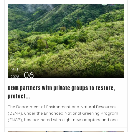
Aug
06
2026
DENR partners with private groups to restore,
protect...
The Department of Environment and Natural Resources
(DENR), under the Enhanced National Greening Program
(ENGP), has partnered with eight new adopters and one...