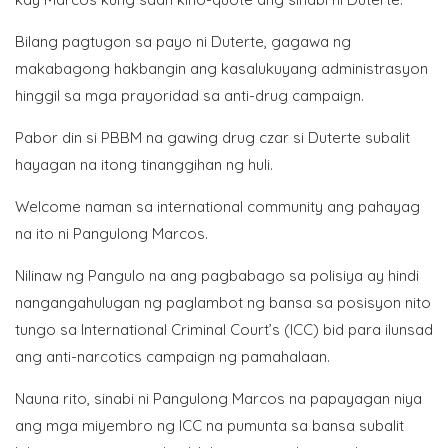
Bilang pagtugon sa payo ni Duterte, gagawa ng
makabagong hakbangin ang kasalukuyang administrasyon
hinggil sa mga prayoridad sa anti-drug campaign.
Pabor din si PBBM na gawing drug czar si Duterte subalit
hayagan na itong tinanggihan ng huli.
Welcome naman sa international community ang pahayag
na ito ni Pangulong Marcos.
Nilinaw ng Pangulo na ang pagbabago sa polisiya ay hindi
nangangahulugan ng paglambot ng bansa sa posisyon nito
tungo sa International Criminal Court’s (ICC) bid para ilunsad
ang anti-narcotics campaign ng pamahalaan.
Nauna rito, sinabi ni Pangulong Marcos na papayagan niya
ang mga miyembro ng ICC na pumunta sa bansa subalit