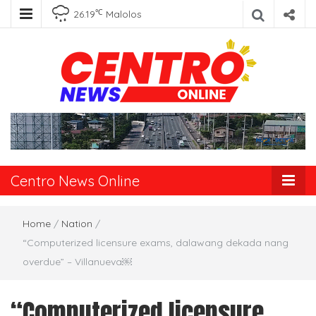
℃
26.19
Malolos
Centro News
Online
Centro News Online
Home
/
Nation
/
“Computerized licensure exams, dalawang dekada nang
overdue” – Villanueva￼
“Computerized licensure