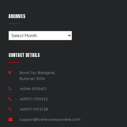
ARCHIVES
Archives
CONTACT DETAILS
Borol 1st, Balagtas,
Bulacan 3016
+6344-3075671
+63917-1755922
+63917-5312128
support@centronewsonline.com