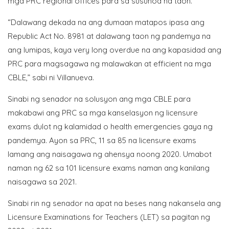
mga PRC regional offices para sa susunod na taon.
“Dalawang dekada na ang dumaan matapos ipasa ang
Republic Act No. 8981 at dalawang taon ng pandemya na
ang lumipas, kaya very long overdue na ang kapasidad ang
PRC para magsagawa ng malawakan at efficient na mga
CBLE,” sabi ni Villanueva.
Sinabi ng senador na solusyon ang mga CBLE para
makabawi ang PRC sa mga kanselasyon ng licensure
exams dulot ng kalamidad o health emergencies gaya ng
pandemya. Ayon sa PRC, 11 sa 85 na licensure exams
lamang ang naisagawa ng ahensya noong 2020. Umabot
naman ng 62 sa 101 licensure exams naman ang kanilang
naisagawa sa 2021.
Sinabi rin ng senador na apat na beses nang nakansela ang
Licensure Examinations for Teachers (LET) sa pagitan ng