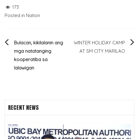
173
Posted in
Nation
Post
Bulacan, kikilalanin ang
WINTER HOLIDAY CAMP
mga natatanging
AT SM CITY MARILAO
navigation
kooperatiba sa
lalawigan
RECENT NEWS