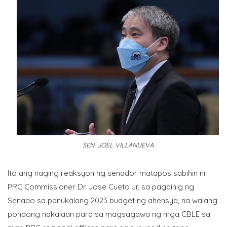
SEN. JOEL VILLANUEVA
Ito ang naging reaksyon ng senador matapos sabihin ni
PRC Commissioner Dr. Jose Cueto Jr. sa pagdinig ng
Senado sa panukalang 2023 budget ng ahensya, na walang
pondong nakalaan para sa magsagawa ng mga CBLE sa