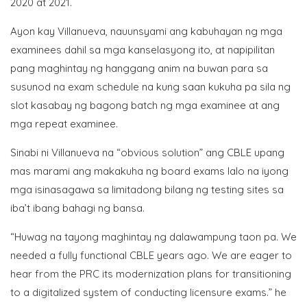
2020 at 2021.
Ayon kay Villanueva, nauunsyami ang kabuhayan ng mga
examinees dahil sa mga kanselasyong ito, at napipilitan
pang maghintay ng hanggang anim na buwan para sa
susunod na exam schedule na kung saan kukuha pa sila ng
slot kasabay ng bagong batch ng mga examinee at ang
mga repeat examinee.
Sinabi ni Villanueva na “obvious solution” ang CBLE upang
mas marami ang makakuha ng board exams lalo na iyong
mga isinasagawa sa limitadong bilang ng testing sites sa
iba’t ibang bahagi ng bansa.
“Huwag na tayong maghintay ng dalawampung taon pa. We
needed a fully functional CBLE years ago. We are eager to
hear from the PRC its modernization plans for transitioning
to a digitalized system of conducting licensure exams.” he