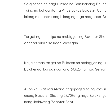
Sa ginanap na paglulunsad ng Bakunahang Bayan s
Taino na bahagi ito ng Pinas Lakas Booster Camp
lalong maparami ang bilang ng mga magpapa-Boo
Target ng ahensiya na mabigyan ng Booster Shot
general public sa kada lalawigan.
Kaya naman target sa Bulacan na mabigyan ng u
Bulakenyo. Iba pa riyan ang 34,625 na mga Senior
Ayon kay Patricia Alvaro, tagapagsalita ng Provi
unang Booster Shot ng 27.70% ng mga Bulakeny
nang ikalawang Booster Shot.