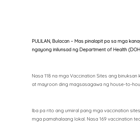
PULILAN, Bulacan – Mas pinalapit pa sa mga kan
ngayong inilunsad ng Department of Health (DO
Nasa 118 na mga Vaccination Sites ang binuksan 
at mayroon ding magsasagawa ng house-to-hou
Iba pa rito ang umiiral pang mga vaccination sit
mga pamahalaang lokal. Nasa 169 vaccination t