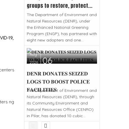
groups to restore, protect...
The Department of Environment and
Natural Resources (DENR), under
the Enhanced National Greening
Program (ENGP), has partnered with
VID-19,
eight new adopters and one...
Aug
06
2026
centers
𝐃𝐄𝐍𝐑 𝐃𝐎𝐍𝐀𝐓𝐄𝐒 𝐒𝐄𝐈𝐙𝐄𝐃
𝐋𝐎𝐆𝐒 𝐓𝐎 𝐁𝐎𝐎𝐒𝐓 𝐏𝐎𝐋𝐈𝐂𝐄
𝐅𝐀𝐂𝐈𝐋𝐈𝐓𝐈𝐄𝐒
The Department of Environment and
Natural Resources (DENR), through
ters ng
its Community Environment and
Natural Resources Office (CENRO)
in Pilar, has donated 10 cubic...