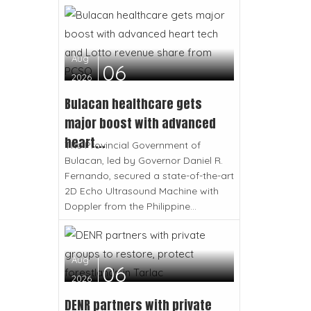
Aug
06
2026
Bulacan healthcare gets
major boost with advanced
heart...
The Provincial Government of
Bulacan, led by Governor Daniel R.
Fernando, secured a state-of-the-art
2D Echo Ultrasound Machine with
Doppler from the Philippine...
Aug
06
2026
DENR partners with private