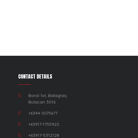
CONTACT DETAILS
Borol 1st, Balagtas,
Bulacan 3016
+6344-3075671
+63917-1755922
+63917-5312128