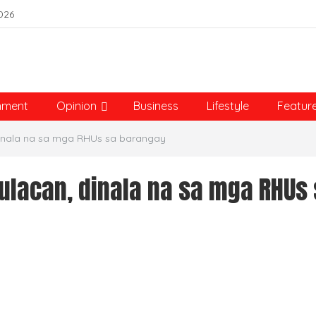
026
nment
Opinion
Business
Lifestyle
Featur
inala na sa mga RHUs sa barangay
lacan, dinala na sa mga RHUs 