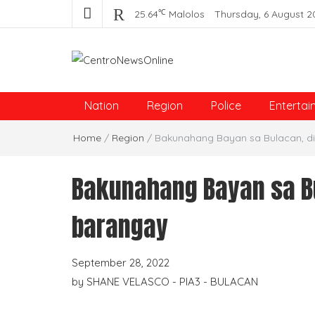
℃
25.64
Malolos
Thursday, 6 August 2
Centro News Online
Nation
Region
Police
Entertai
Home
/
Region
/
Bakunahang Bayan sa Bulacan, d
Bakunahang Bayan sa Bu
barangay
September 28, 2022
by
SHANE VELASCO - PIA3 - BULACAN