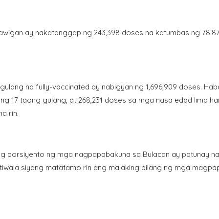
lalawigan ay nakatanggap ng 243,398 doses na katumbas ng 78.8
lang na fully-vaccinated ay nabigyan ng 1,696,909 doses. Ha
ng 17 taong gulang, at 268,231 doses sa mga nasa edad lima 
a rin.
ing porsiyento ng mga nagpapabakuna sa Bulacan ay patunay n
t tiwala siyang matatamo rin ang malaking bilang ng mga magpa