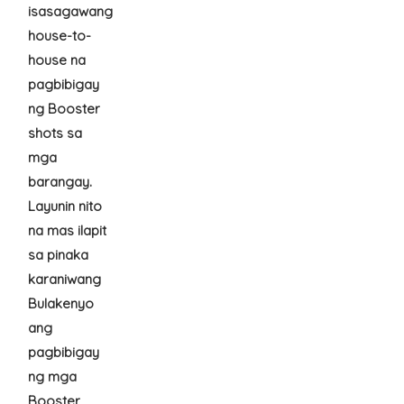
isasagawang
house-to-
house na
pagbibigay
ng Booster
shots sa
mga
barangay.
Layunin nito
na mas ilapit
sa pinaka
karaniwang
Bulakenyo
ang
pagbibigay
ng mga
Booster