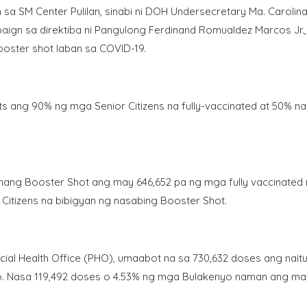
a SM Center Pulilan, sinabi ni DOH Undersecretary Ma. Carolina
aign sa direktiba ni Pangulong Ferdinand Romualdez Marcos Jr.
ster shot laban sa COVID-19.
s ang 90% ng mga Senior Citizens na fully-vaccinated at 50% n
nang Booster Shot ang may 646,652 pa ng mga fully vaccinated
 Citizens na bibigyan ng nasabing Booster Shot.
ncial Health Office (PHO), umaabot na sa 730,632 doses ang nait
o. Nasa 119,492 doses o 4.53% ng mga Bulakenyo naman ang m