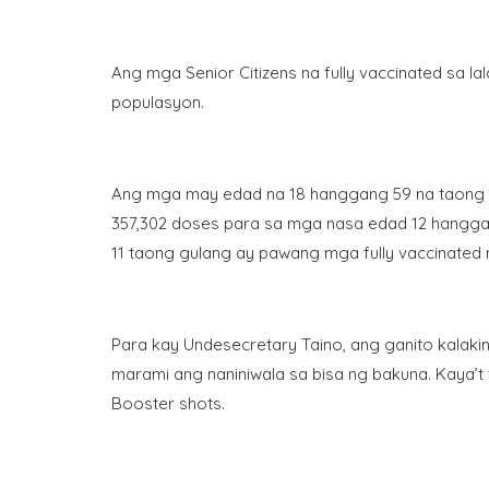
Ang mga Senior Citizens na fully vaccinated sa 
populasyon.
Ang mga may edad na 18 hanggang 59 na taong gu
357,302 doses para sa mga nasa edad 12 hangga
11 taong gulang ay pawang mga fully vaccinated n
Para kay Undesecretary Taino, ang ganito kalak
marami ang naniniwala sa bisa ng bakuna. Kaya’
Booster shots.