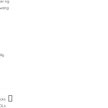
cer ng
awang
lly
acks
DLs