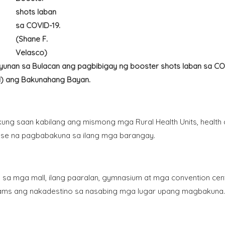
shots laban
sa COVID-19.
(Shane F.
Velasco)
ayunan sa Bulacan ang pagbibigay ng booster shots laban sa CO
H) ang Bakunahang Bayan.
kung saan kabilang ang mismong mga Rural Health Units, health 
se na pagbabakuna sa ilang mga barangay.
es sa mga mall, ilang paaralan, gymnasium at mga convention cen
eams ang nakadestino sa nasabing mga lugar upang magbakuna.