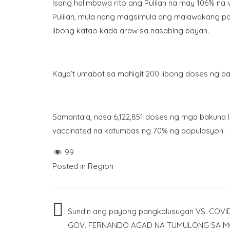
Isang halimbawa rito ang Pulilan na may 106% na va
Pulilan, mula nang magsimula ang malawakang 
libong katao kada araw sa nasabing bayan.
Kaya’t umabot sa mahigit 200 libong doses ng ba
Samantala, nasa 6,122,851 doses ng mga bakuna l
vaccinated na katumbas ng 70% ng populasyon.
99
Posted in
Region
Post
Sundin ang payong pangkalusugan VS. COVI
GOV. FERNANDO AGAD NA TUMULONG SA 