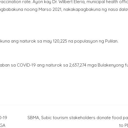
ccination rate. Ayon kay Dr. Wilbert Eleria, municipal health offi
pagbabakuna noong Marso 2021, nakakapagbakuna ng nasa dal
kuna ang naiturok sa may 120,225 na populasyon ng Pulilan.
aban sa COVID-19 ang naiturok sa 2,637,274 mga Bulakenyong fu
D-19
SBMA, Subic tourism stakeholders donate food p
MGA
to P