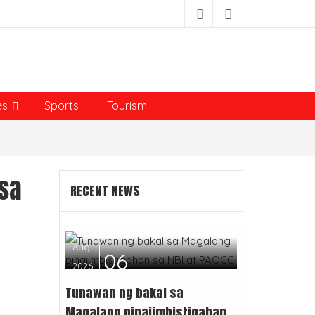
es
Sports
Tourism
sa
RECENT NEWS
Aug
06
2026
Tunawan ng bakal sa
Magalang pinaiimbistigahan