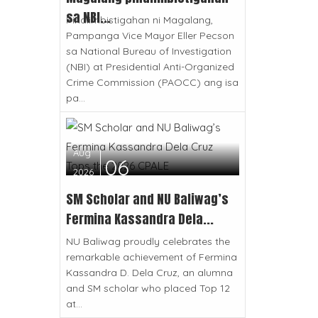
sa NBI...
Pinaiimbistigahan ni Magalang,
Pampanga Vice Mayor Eller Pecson
sa National Bureau of Investigation
(NBI) at Presidential Anti-Organized
Crime Commission (PAOCC) ang isa
pa...
Aug
06
2026
SM Scholar and NU Baliwag’s
Fermina Kassandra Dela...
NU Baliwag proudly celebrates the
remarkable achievement of Fermina
Kassandra D. Dela Cruz, an alumna
and SM scholar who placed Top 12
at...