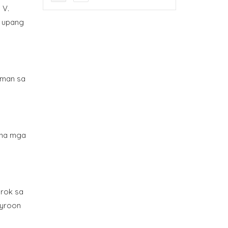
 V.
, upang
aman sa
 na mga
urok sa
ayroon