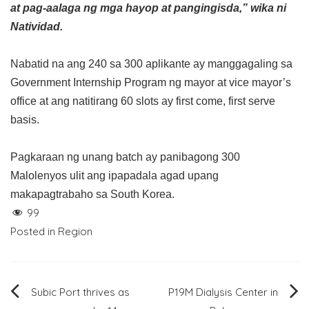
at pag-aalaga ng mga hayop at pangingisda,” wika ni
Natividad.
Nabatid na ang 240 sa 300 aplikante ay manggagaling sa
Government Internship Program ng mayor at vice mayor’s
office at ang natitirang 60 slots ay first come, first serve
basis.
Pagkaraan ng unang batch ay panibagong 300
Malolenyos ulit ang ipapadala agad upang
makapagtrabaho sa South Korea.
99
Posted in
Region
Post
Subic Port thrives as
P19M Dialysis Center in