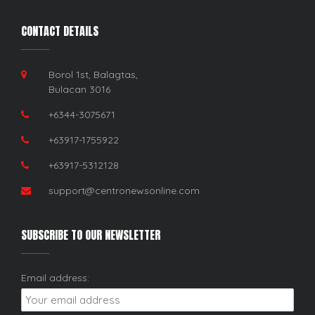
CONTACT DETAILS
Borol 1st, Balagtas,
Bulacan 3016
+6344-3075671
+63917-1755922
+63917-5312128
support@centronewsonline.com
SUBSCRIBE TO OUR NEWSLETTER
Email address: