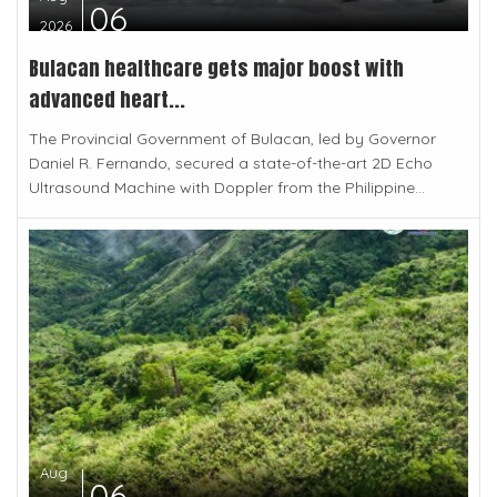
06
2026
Bulacan healthcare gets major boost with
advanced heart...
The Provincial Government of Bulacan, led by Governor
Daniel R. Fernando, secured a state-of-the-art 2D Echo
Ultrasound Machine with Doppler from the Philippine...
Aug
06