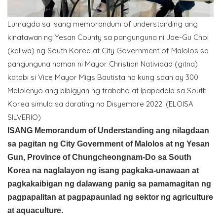
Lumagda sa isang memorandum of understanding ang
kinatawan ng Yesan County sa pangunguna ni Jae-Gu Choi
(kaliwa) ng South Korea at City Government of Malolos sa
pangunguna naman ni Mayor Christian Natividad (gitna)
katabi si Vice Mayor Migs Bautista na kung saan ay 300
Malolenyo ang bibigyan ng trabaho at ipapadala sa South
Korea simula sa darating na Disyembre 2022. (ELOISA
SILVERIO)
ISANG Memorandum of Understanding ang nilagdaan
sa pagitan ng City Government of Malolos at ng Yesan
Gun, Province of Chungcheongnam-Do sa South
Korea na naglalayon ng isang pagkaka-unawaan at
pagkakaibigan ng dalawang panig sa pamamagitan ng
pagpapalitan at pagpapaunlad ng sektor ng agriculture
at aquaculture.