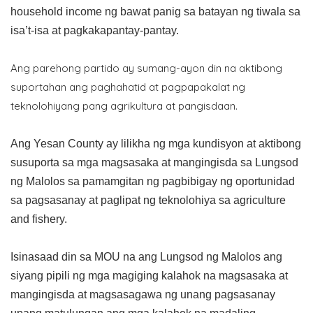
household income ng bawat panig sa batayan ng tiwala sa
isa’t-isa at pagkakapantay-pantay.
Ang parehong partido ay sumang-ayon din na aktibong
suportahan ang paghahatid at pagpapakalat ng
teknolohiyang pang agrikultura at pangisdaan.
Ang Yesan County ay lilikha ng mga kundisyon at aktibong
susuporta sa mga magsasaka at mangingisda sa Lungsod
ng Malolos sa pamamgitan ng pagbibigay ng oportunidad
sa pagsasanay at paglipat ng teknolohiya sa agriculture
and fishery.
Isinasaad din sa MOU na ang Lungsod ng Malolos ang
siyang pipili ng mga magiging kalahok na magsasaka at
mangingisda at magsasagawa ng unang pagsasanay