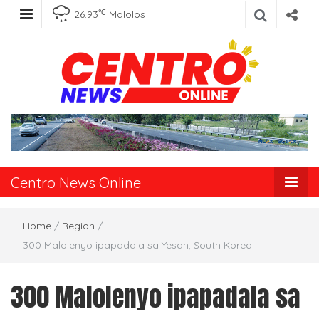
℃
26.93
Malolos
Centro News
Online
Centro News Online
Home
/
Region
/
300 Malolenyo ipapadala sa Yesan, South Korea
300 Malolenyo ipapadala sa