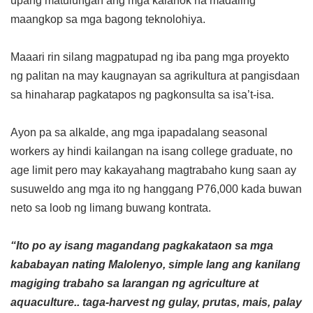
upang matulungan ang mga kalahok na madaling
maangkop sa mga bagong teknolohiya.
Maaari rin silang magpatupad ng iba pang mga proyekto
ng palitan na may kaugnayan sa agrikultura at pangisdaan
sa hinaharap pagkatapos ng pagkonsulta sa isa’t-isa.
Ayon pa sa alkalde, ang mga ipapadalang seasonal
workers ay hindi kailangan na isang college graduate, no
age limit pero may kakayahang magtrabaho kung saan ay
susuweldo ang mga ito ng hanggang P76,000 kada buwan
neto sa loob ng limang buwang kontrata.
“Ito po ay isang magandang pagkakataon sa mga
kababayan nating Malolenyo, simple lang ang kanilang
magiging trabaho sa larangan ng agriculture at
aquaculture.. taga-harvest ng gulay, prutas, mais, palay