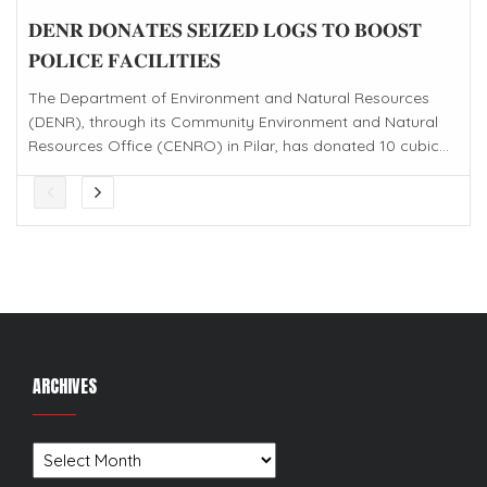
𝐃𝐄𝐍𝐑 𝐃𝐎𝐍𝐀𝐓𝐄𝐒 𝐒𝐄𝐈𝐙𝐄𝐃 𝐋𝐎𝐆𝐒 𝐓𝐎 𝐁𝐎𝐎𝐒𝐓
𝐏𝐎𝐋𝐈𝐂𝐄 𝐅𝐀𝐂𝐈𝐋𝐈𝐓𝐈𝐄𝐒
The Department of Environment and Natural Resources
(DENR), through its Community Environment and Natural
Resources Office (CENRO) in Pilar, has donated 10 cubic...
ARCHIVES
Archives