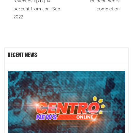
revenues up by 14
Bulacan nears
navigation
percent from Jan.-Sep.
completion
2022
RECENT NEWS