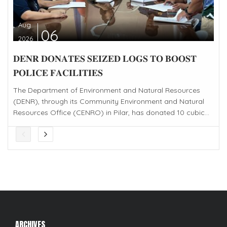
Aug
06
2026
𝐃𝐄𝐍𝐑 𝐃𝐎𝐍𝐀𝐓𝐄𝐒 𝐒𝐄𝐈𝐙𝐄𝐃 𝐋𝐎𝐆𝐒 𝐓𝐎 𝐁𝐎𝐎𝐒𝐓
𝐏𝐎𝐋𝐈𝐂𝐄 𝐅𝐀𝐂𝐈𝐋𝐈𝐓𝐈𝐄𝐒
The Department of Environment and Natural Resources
(DENR), through its Community Environment and Natural
Resources Office (CENRO) in Pilar, has donated 10 cubic...
ARCHIVES