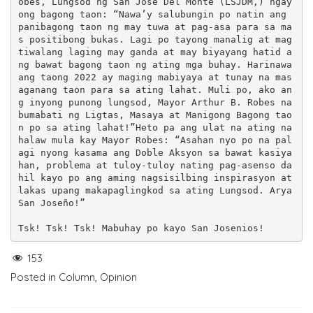
obes, Lungsod ng San Jose Del Monte (LSJDM,) ngay
ong bagong taon: “Nawa’y salubungin po natin ang 
panibagong taon ng may tuwa at pag-asa para sa ma
s positibong bukas. Lagi po tayong manalig at mag
tiwalang laging may ganda at may biyayang hatid a
ng bawat bagong taon ng ating mga buhay. Harinawa 
ang taong 2022 ay maging mabiyaya at tunay na mas
aganang taon para sa ating lahat. Muli po, ako an
g inyong punong lungsod, Mayor Arthur B. Robes na 
bumabati ng Ligtas, Masaya at Manigong Bagong tao
n po sa ating lahat!”Heto pa ang ulat na ating na
halaw mula kay Mayor Robes: “Asahan nyo po na pal
agi nyong kasama ang Doble Aksyon sa bawat kasiya
han, problema at tuloy-tuloy nating pag-asenso da
hil kayo po ang aming nagsisilbing inspirasyon at 
lakas upang makapaglingkod sa ating Lungsod. Arya 
San Joseño!”

Tsk! Tsk! Tsk! Mabuhay po kayo San Josenios!
153
Posted in
Column
,
Opinion