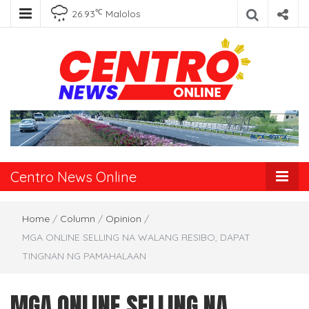
℃
26.93
Malolos
Centro News
Online
Centro News Online
Home
/
Column
/
Opinion
/
MGA ONLINE SELLING NA WALANG RESIBO, DAPAT
TINGNAN NG PAMAHALAAN
MGA ONLINE SELLING NA