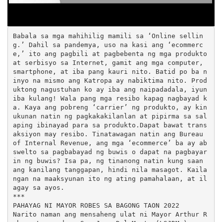
Babala sa mga mahihilig mamili sa ‘Online sellin
g.’ Dahil sa pandemya, uso na kasi ang ‘ecommerc
e,’ ito ang pagbili at pagbebenta ng mga produkto 
at serbisyo sa Internet, gamit ang mga computer, 
smartphone, at iba pang kauri nito. Batid po ba n
inyo na mismo ang Katropa ay nabiktima nito. Prod
uktong nagustuhan ko ay iba ang naipadadala, iyun 
iba kulang! Wala pang mga resibo kapag nagbayad k
a. Kaya ang pobreng ‘carrier’ ng produkto, ay kin
ukunan natin ng pagkakakilanlan at pipirma sa sal
aping ibinayad para sa produkto.Dapat bawat trans
aksiyon may resibo. Tinatawagan natin ang Bureau 
of Internal Revenue, ang mga ‘ecommerce’ ba ay ab
swelto sa pagbabayad ng buwis o dapat na pagbayar
in ng buwis? Isa pa, ng tinanong natin kung saan 
ang kanilang tanggapan, hindi nila masagot. Kaila
ngan na maaksyunan ito ng ating pamahalaan, at il
agay sa ayos.

***

PAHAYAG NI MAYOR ROBES SA BAGONG TAON 2022

Narito naman ang mensaheng ulat ni Mayor Arthur R