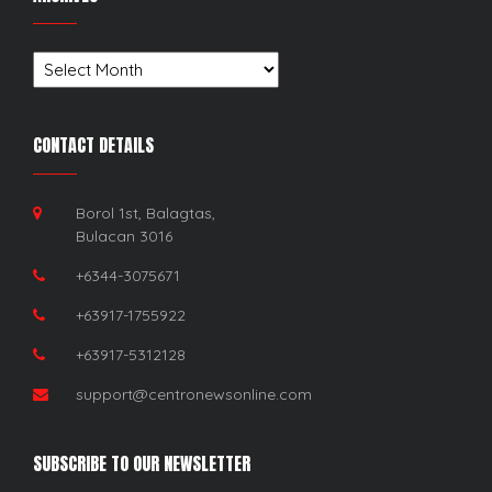
Archives
CONTACT DETAILS
Borol 1st, Balagtas,
Bulacan 3016
+6344-3075671
+63917-1755922
+63917-5312128
support@centronewsonline.com
SUBSCRIBE TO OUR NEWSLETTER