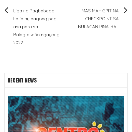
Post
Liga ng Pagbabago
MAS MAHIGPIT NA
hatid ay bagong pag-
CHECKPOINT SA
navigation
asa para sa
BULACAN PINAIIRAL
Balagtaseño ngayong
2022
RECENT NEWS