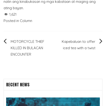
natin ang kinabukasan ng mga kabataan at maging ang
ating bayan.
1,621
Posted in
Column
Post
MOTORCYCLE THIEF
Kapebaluan to offer
KILLED IN BULACAN
iced tea with a twist
navigation
ENCOUNTER
RECENT NEWS