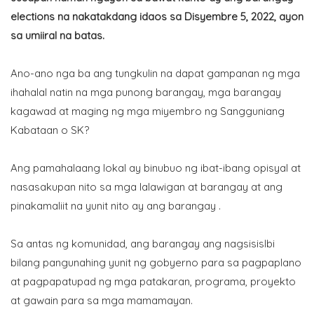
elections na nakatakdang idaos sa Disyembre 5, 2022, ayon
sa umiiral na batas.
Ano-ano nga ba ang tungkulin na dapat gampanan ng mga
ihahalal natin na mga punong barangay, mga barangay
kagawad at maging ng mga miyembro ng Sangguniang
Kabataan o SK?
Ang pamahalaang lokal ay binubuo ng ibat-ibang opisyal at
nasasakupan nito sa mga lalawigan at barangay at ang
pinakamaliit na yunit nito ay ang barangay .
Sa antas ng komunidad, ang barangay ang nagsisislbi
bilang pangunahing yunit ng gobyerno para sa pagpaplano
at pagpapatupad ng mga patakaran, programa, proyekto
at gawain para sa mga mamamayan.