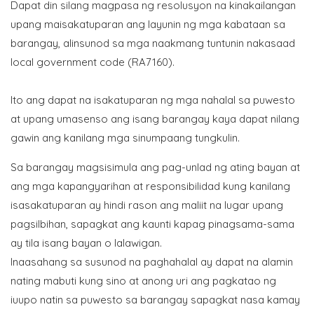
Dapat din silang magpasa ng resolusyon na kinakailangan
upang maisakatuparan ang layunin ng mga kabataan sa
barangay, alinsunod sa mga naakmang tuntunin nakasaad
local government code (RA7160).
Ito ang dapat na isakatuparan ng mga nahalal sa puwesto
at upang umasenso ang isang barangay kaya dapat nilang
gawin ang kanilang mga sinumpaang tungkulin.
Sa barangay magsisimula ang pag-unlad ng ating bayan at
ang mga kapangyarihan at responsibilidad kung kanilang
isasakatuparan ay hindi rason ang maliit na lugar upang
pagsilbihan, sapagkat ang kaunti kapag pinagsama-sama
ay tila isang bayan o
lalawigan.
Inaasahang sa susunod na paghahalal ay dapat na alamin
nating mabuti kung sino at anong uri ang pagkatao ng
iuupo natin sa puwesto sa barangay sapagkat nasa kamay