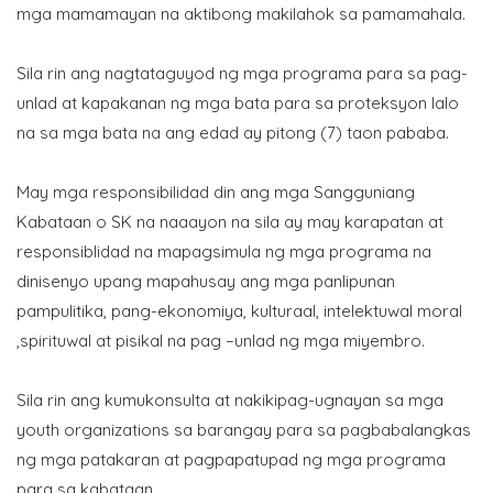
mga mamamayan na aktibong makilahok sa pamamahala.
Sila rin ang nagtataguyod ng mga programa para sa pag-
unlad at kapakanan ng mga bata para sa proteksyon lalo
na sa mga bata na ang edad ay pitong (7) taon pababa.
May mga responsibilidad din ang mga Sangguniang
Kabataan o SK na naaayon na sila ay may karapatan at
responsiblidad na mapagsimula ng mga programa na
dinisenyo upang mapahusay ang mga panlipunan
pampulitika, pang-ekonomiya, kulturaal, intelektuwal moral
,spirituwal at pisikal na pag –unlad ng mga miyembro.
Sila rin ang kumukonsulta at nakikipag-ugnayan sa mga
youth organizations sa barangay para sa pagbabalangkas
ng mga patakaran at pagpapatupad ng mga programa
para sa kabataan.