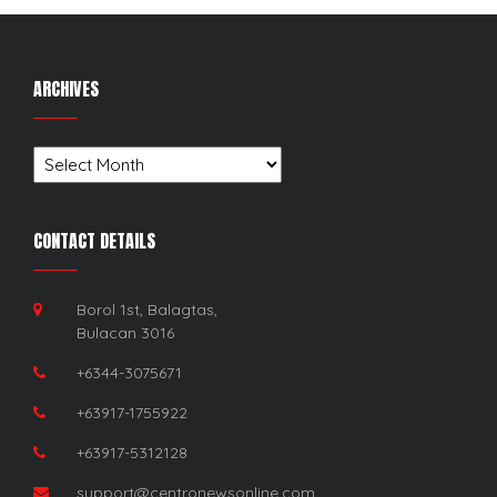
ARCHIVES
Archives
CONTACT DETAILS
Borol 1st, Balagtas,
Bulacan 3016
+6344-3075671
+63917-1755922
+63917-5312128
support@centronewsonline.com