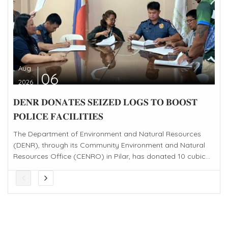
Aug
06
2026
𝐃𝐄𝐍𝐑 𝐃𝐎𝐍𝐀𝐓𝐄𝐒 𝐒𝐄𝐈𝐙𝐄𝐃 𝐋𝐎𝐆𝐒 𝐓𝐎 𝐁𝐎𝐎𝐒𝐓
𝐏𝐎𝐋𝐈𝐂𝐄 𝐅𝐀𝐂𝐈𝐋𝐈𝐓𝐈𝐄𝐒
The Department of Environment and Natural Resources
(DENR), through its Community Environment and Natural
Resources Office (CENRO) in Pilar, has donated 10 cubic...