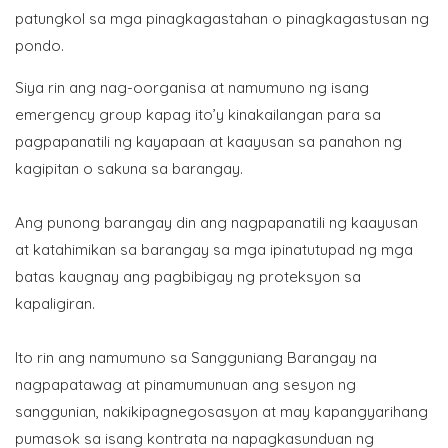
patungkol sa mga pinagkagastahan o pinagkagastusan ng
pondo.
Siya rin ang nag-oorganisa at namumuno ng isang
emergency group kapag ito’y kinakailangan para sa
pagpapanatili ng kayapaan at kaayusan sa panahon ng
kagipitan o sakuna sa barangay.
Ang punong barangay din ang nagpapanatili ng kaayusan
at katahimikan sa barangay sa mga ipinatutupad ng mga
batas kaugnay ang pagbibigay ng proteksyon sa
kapaligiran.
Ito rin ang namumuno sa Sangguniang Barangay na
nagpapatawag at pinamumunuan ang sesyon ng
sanggunian, nakikipagnegosasyon at may kapangyarihang
pumasok sa isang kontrata na napagkasunduan ng