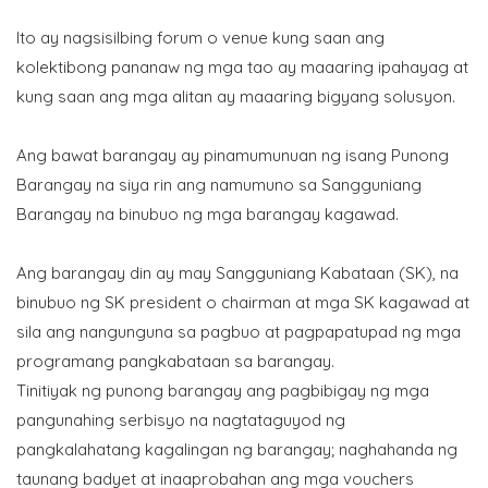
Ito ay nagsisilbing forum o venue kung saan ang
kolektibong pananaw ng mga tao ay maaaring ipahayag at
kung saan ang mga alitan ay maaaring bigyang solusyon.
Ang bawat barangay ay pinamumunuan ng isang Punong
Barangay na siya rin ang namumuno sa Sangguniang
Barangay na binubuo ng mga barangay kagawad.
Ang barangay din ay may Sangguniang Kabataan (SK), na
binubuo ng SK president o chairman at mga SK kagawad at
sila ang nangunguna sa pagbuo at pagpapatupad ng mga
programang pangkabataan sa barangay.
Tinitiyak ng punong barangay ang pagbibigay ng mga
pangunahing serbisyo na nagtataguyod ng
pangkalahatang kagalingan ng barangay; naghahanda ng
taunang badyet at inaaprobahan ang mga vouchers