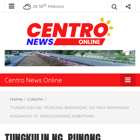
℃
28.38
Malolos
Centro News
Online
Centro News Online
Home
/
Column
/
TUNGKULIN NG PUNONG BARANGAY, NG MGA BARANGAY
KAGAWAD AT SANGGUNIANG KABATAAN
TUNGKULIN NG PUNONG