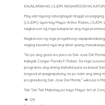
KAUNLARAN NG LSJDM, NAGKAROON NG KATUP
May ulat tayong natunghayan hinggil sa pagigin
(LSJDM,) ayon kay Mayor Arthur Robes, LSJDM, sa
nagkaroon ng mga katuparan ang mga promise
Nagkaroon ng mga proyektong napapakinabangan ng
naging kasama niya ang lahat upang maisakatu
“
Ito po ang gusto ko para sa San Jose Del Monte a
kabiyak Congw. Florida P. Robes. Sa mga susuno
programa, ang aming ihahatid para sa bawat Sa
lungsod at ipagpapatuloy na po natin ang ating m
progresibong San Jose Del Monte,” wika pa ni M
Tsk! Tsk! Tsk! Mabuhay po kayo Mayor Art at Con
129