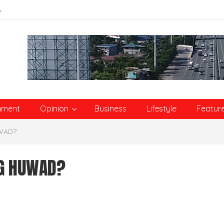
6
nment
Opinion
Business
Lifestyle
Featur
WAD?
NG HUWAD?