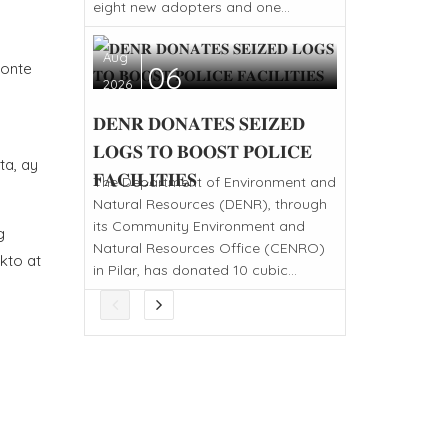
eight new adopters and one...
Aug
06
Monte
2026
𝐃𝐄𝐍𝐑 𝐃𝐎𝐍𝐀𝐓𝐄𝐒 𝐒𝐄𝐈𝐙𝐄𝐃
𝐋𝐎𝐆𝐒 𝐓𝐎 𝐁𝐎𝐎𝐒𝐓 𝐏𝐎𝐋𝐈𝐂𝐄
ta, ay
𝐅𝐀𝐂𝐈𝐋𝐈𝐓𝐈𝐄𝐒
The Department of Environment and
Natural Resources (DENR), through
its Community Environment and
g
Natural Resources Office (CENRO)
kto at
in Pilar, has donated 10 cubic...