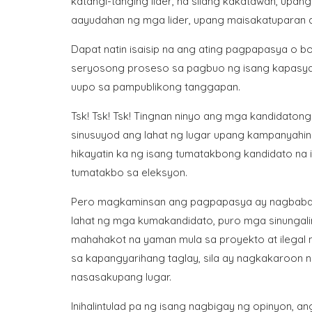
katangi-tanging lider, na silang kakatawan, up
aayudahan ng mga lider, upang maisakatuparan 
Dapat natin isaisip na ang ating pagpapasya o bo
seryosong proseso sa pagbuo ng isang kapasyahan
uupo sa pampublikong tanggapan.
Tsk! Tsk! Tsk! Tingnan ninyo ang mga kandidatong 
sinusuyod ang lahat ng lugar upang kampanyahin
hikayatin ka ng isang tumatakbong kandidato na
tumatakbo sa eleksyon.
Pero magkaminsan ang pagpapasya ay nagbabago, 
lahat ng mga kumakandidato, puro mga sinungali
mahahakot na yaman mula sa proyekto at ilegal 
sa kapangyarihang taglay, sila ay nagkakaroon 
nasasakupang lugar.
Inihalintulad pa ng isang nagbigay ng opinyon, 