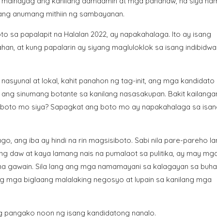
ang maihayag ang kanilang damdamin at mga pananaw, na siya n
ang anumang mithiin ng sambayanan.
to sa papalapit na Halalan 2022, ay napakahalaga. Ito ay isang
, at kung papalarin ay siyang magluloklok sa isang indibidwa
nasyunal at lokal, kahit panahon ng tag-init, ang mga kandidato
 ang sinumang botante sa kanilang nasasakupan. Bakit kailang
 iboto mo siya? Sapagkat ang boto mo ay napakahalaga sa isa
ang iba ay hindi na rin magsisiboto. Sabi nila pare-pareho l
ng daw at kaya lamang nais na pumalaot sa pulitika, ay may mg
na gawain. Sila lang ang mga namamayani sa kalagayan sa buhay
ng mga biglaang malalaking negosyo at lupain sa kanilang mga
ang pangako noon ng isang kandidatong nanalo.