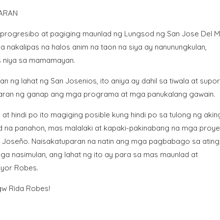
ARAN
g progresibo at pagiging maunlad ng Lungsod ng San Jose Del 
 nakalipas na halos anim na taon na siya ay nanunungkulan,
s niya sa mamamayan.
 lahat ng San Josenios, ito aniya ay dahil sa tiwala at supor
paran ng ganap ang mga programa at mga panukalang gawain.
t hindi po ito magiging posible kung hindi po sa tulong ng akin
d na panahon, mas malalaki at kapaki-pakinabang na mga proye
n Joseño. Naisakatuparan na natin ang mga pagbabago sa ating
ga nasimulan, ang lahat ng ito ay para sa mas maunlad at
ayor Robes.
gw Rida Robes!