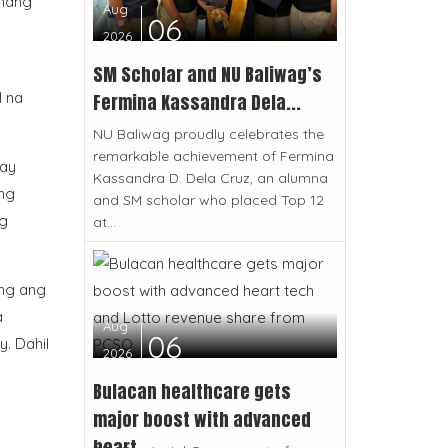
amang
Aug
06
2026
SM Scholar and NU Baliwag’s
l na
Fermina Kassandra Dela...
NU Baliwag proudly celebrates the
remarkable achievement of Fermina
 ay
Kassandra D. Dela Cruz, an alumna
ang
and SM scholar who placed Top 12
ng
at...
ang ang
a
Aug
06
. Dahil
2026
Bulacan healthcare gets
major boost with advanced
heart...