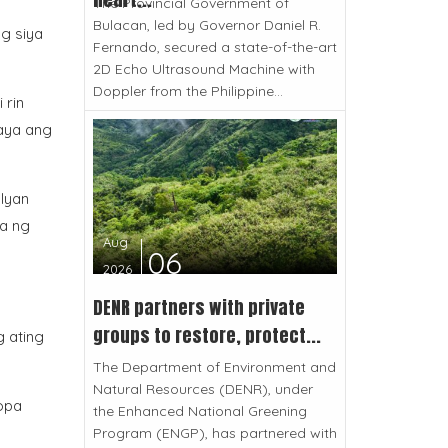
The Provincial Government of
Bulacan, led by Governor Daniel R.
g siya
Fernando, secured a state-of-the-art
2D Echo Ultrasound Machine with
Doppler from the Philippine...
i rin
taya ang
Iyan
ya ng
Aug
06
2026
DENR partners with private
groups to restore, protect...
 ating
The Department of Environment and
Natural Resources (DENR), under
ropa
the Enhanced National Greening
Program (ENGP), has partnered with