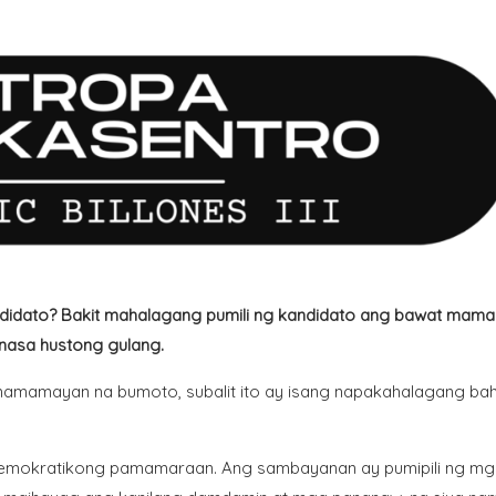
didato? Bakit mahalagang pumili ng kandidato ang bawat mam
 nasa hustong gulang.
amamayan na bumoto, subalit ito ay isang napakahalagang ba
emokratikong pamamaraan. Ang sambayanan ay pumipili ng m