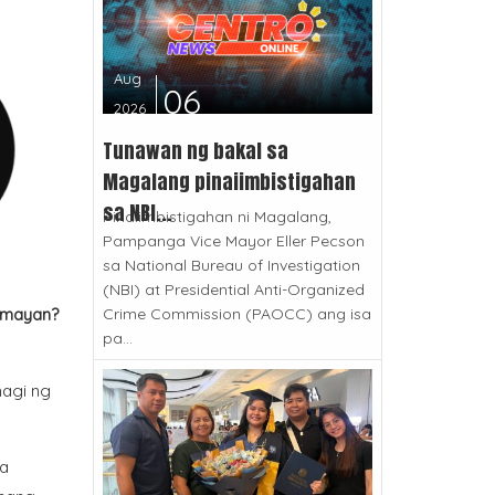
Aug
06
2026
Tunawan ng bakal sa
Magalang pinaiimbistigahan
sa NBI...
Pinaiimbistigahan ni Magalang,
Pampanga Vice Mayor Eller Pecson
sa National Bureau of Investigation
(NBI) at Presidential Anti-Organized
Crime Commission (PAOCC) ang isa
amayan?
pa...
hagi ng
ga