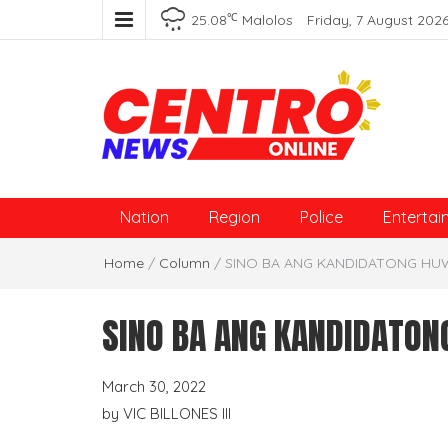
℃
25.08
Malolos
Friday, 7 August 202
Centro News Online
Nation
Region
Police
Entertai
Home
/
Column
/
SINO BA ANG KANDIDATONG HU
SINO BA ANG KANDIDATO
March 30, 2022
by
VIC BILLONES III