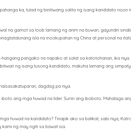
anga ka, tulad ng binitiwang salita ng isang kandidato noon n
awal na gamot sa loob lamang ng anim na buwan, gayundin s
inab
pinagtatalunang isla na inookupahan ng China at personal na ita
hangang pangako na napako at salat sa katotohanan, ika niya. 
ibitiwan ng isang tusong kandidato, makuha lamang ang simpat
aisasakatuparan, dagdag pa niya.
boto ang mga huwad na lider. Suriin ang iboboto. Mahalaga ang
mga huwad na kandidato? Tinapik ako sa balikat, sabi niya, Kat
 kami ng may ngiti sa bawat isa.