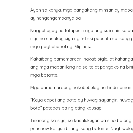
Ayon sa kanya, mga pangakong minsan ay mapapah
ay nangangampanya pa.
Nagpahayag na tatapusin niya ang suliranin sa b
niya na sasakay siya ng jet ski papunta sa isang 
mga paghahabol ng Pilipinas.
Kakaibang pamamaraan, nakabibigla, at kahanga-
ang mga mapanlilang na salita at pangako na bin
mga botante.
Mga pamamaraang nakabubulag na hindi naman n
“Kaya dapat ang boto ay huwag sayangin, huwag i
boto” patapos pa ng ating kausap.
Tinanong ko siya, sa kasalukuyan ba sino ba ang 
pananaw ko iyun bilang isang botante. Naghiwalay