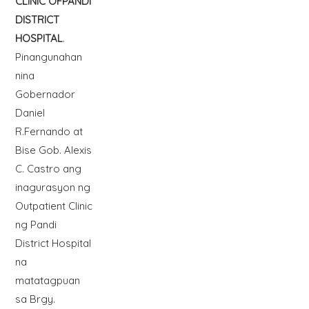
CLINIC OFPANDI
DISTRICT
HOSPITAL
.
Pinangunahan
nina
Gobernador
Daniel
R.Fernando at
Bise Gob. Alexis
C. Castro ang
inagurasyon ng
Outpatient Clinic
ng Pandi
District Hospital
na
matatagpuan
sa Brgy.