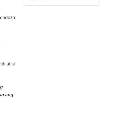
Mendoza
a
i at si
ng
na ang