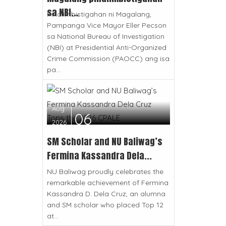
sa NBI...
Pinaiimbistigahan ni Magalang,
Pampanga Vice Mayor Eller Pecson
sa National Bureau of Investigation
(NBI) at Presidential Anti-Organized
Crime Commission (PAOCC) ang isa
pa...
Aug
06
2026
SM Scholar and NU Baliwag’s
Fermina Kassandra Dela...
NU Baliwag proudly celebrates the
remarkable achievement of Fermina
Kassandra D. Dela Cruz, an alumna
and SM scholar who placed Top 12
at...