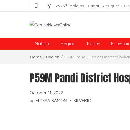
℃
26.75
Malolos
Friday, 7 August 2026
Centro News Online
Nation
Region
Police
Entertai
Home
/
Region
/
P59M Pandi District Hospital buka
P59M Pandi District Hos
October 11, 2022
by
ELOISA SAMONTE-SILVERIO