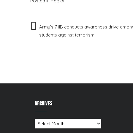
Posted in
Region
Post
Army’s 71IB conducts awareness drive amon
students against terrorism
navigation
ARCHIVES
Archives