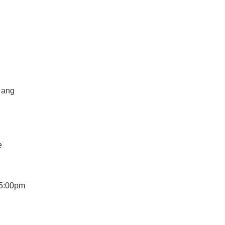
 ang
e
-5:00pm