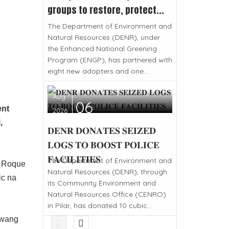
groups to restore, protect...
The Department of Environment and
Natural Resources (DENR), under
the Enhanced National Greening
Program (ENGP), has partnered with
eight new adopters and one...
Aug
06
ent
2026
,
𝐃𝐄𝐍𝐑 𝐃𝐎𝐍𝐀𝐓𝐄𝐒 𝐒𝐄𝐈𝐙𝐄𝐃
𝐋𝐎𝐆𝐒 𝐓𝐎 𝐁𝐎𝐎𝐒𝐓 𝐏𝐎𝐋𝐈𝐂𝐄
𝐅𝐀𝐂𝐈𝐋𝐈𝐓𝐈𝐄𝐒
The Department of Environment and
o Roque
Natural Resources (DENR), through
ic na
its Community Environment and
Natural Resources Office (CENRO)
in Pilar, has donated 10 cubic...
awang