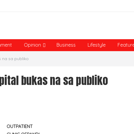
nment
Opinion
Business
Lifestyle
Featur
s na sa publiko
pital bukas na sa publiko
OUTPATIENT