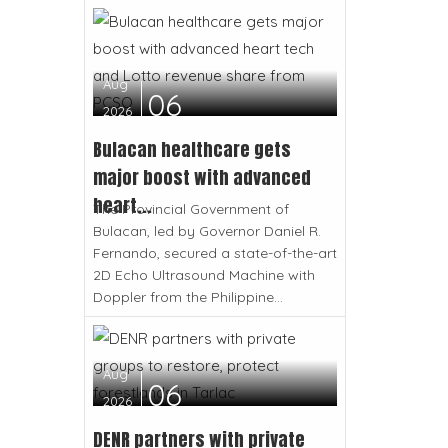
Aug
06
2026
Bulacan healthcare gets
major boost with advanced
heart...
The Provincial Government of
Bulacan, led by Governor Daniel R.
Fernando, secured a state-of-the-art
2D Echo Ultrasound Machine with
Doppler from the Philippine...
Aug
06
2026
DENR partners with private