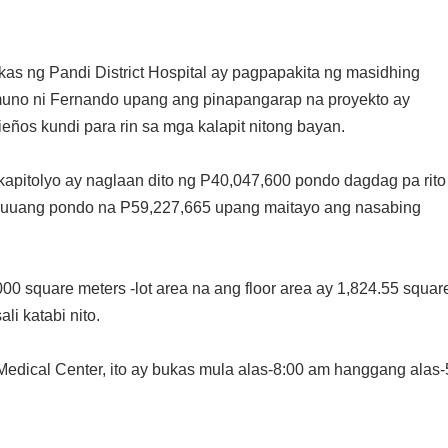
s ng Pandi District Hospital ay pagpapakita ng masidhing
muno ni Fernando upang ang pinapangarap na proyekto ay
ños kundi para rin sa mga kalapit nitong bayan.
kapitolyo ay naglaan dito ng P40,047,600 pondo dagdag pa rito
uuang pondo na P59,227,665 upang maitayo ang nasabing
000 square meters -lot area na ang floor area ay 1,824.55 squar
li katabi nito.
Medical Center, ito ay bukas mula alas-8:00 am hanggang alas