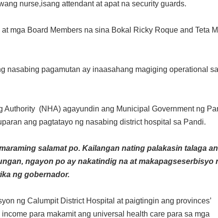
wang nurse,isang attendant at apat na security guards.
. at mga Board Members na sina Bokal Ricky Roque and Teta 
 ng nasabing pagamutan ay inaasahang magiging operational s
 Authority (NHA) agayundin ang Municipal Government ng Pand
aran ang pagtatayo ng nasabing district hospital sa Pandi.
 maraming salamat po. Kailangan nating palakasin talaga a
lungan, ngayon po ay nakatindig na at makapagseserbisyo 
 wika ng gobernador.
yon ng Calumpit District Hospital at paigtingin ang provinces’
income para makamit ang universal health care para sa mga