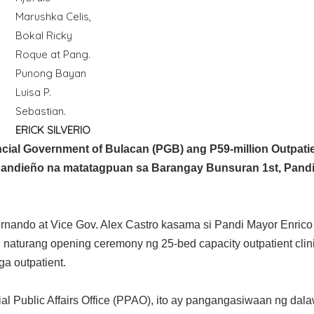
Marushka Celis,
Bokal Ricky
Roque at Pang.
Punong Bayan
Luisa P.
Sebastian.
ERICK SILVERIO
ial Government of Bulacan (PGB) ang P59-million Outpati
a Pandieño na matatagpuan sa Barangay Bunsuran 1st, Pandi
nando at Vice Gov. Alex Castro kasama si Pandi Mayor Enric
aturang opening ceremony ng 25-bed capacity outpatient clin
ga outpatient.
ial Public Affairs Office (PPAO), ito ay pangangasiwaan ng dal