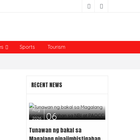
es
Sports
Tourism
RECENT NEWS
Aug
06
2026
Tunawan ng bakal sa
Magalang pinaiimbistigahan