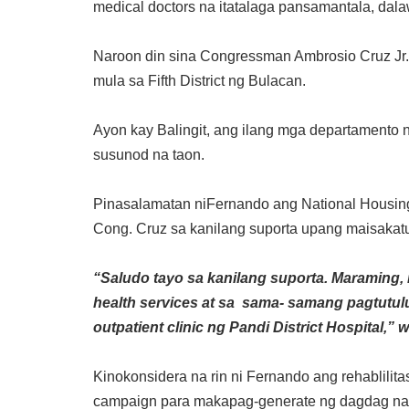
medical doctors na itatalaga pansamantala, dala
Naroon din sina Congressman Ambrosio Cruz Jr
mula sa Fifth District ng Bulacan.
Ayon kay Balingit, ang ilang mga departamento
susunod na taon.
Pinasalamatan niFernando ang National Housing
Cong. Cruz sa kanilang suporta upang maisakatup
“Saludo tayo sa kanilang suporta. Maraming,
health services at sa sama- samang pagtutu
outpatient clinic ng Pandi District Hospital,”
Kinokonsidera na rin ni Fernando ang rehablilitas
campaign para makapag-generate ng dagdag na 