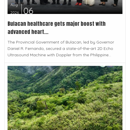
Aug
06
2026
Bulacan healthcare gets major boost with
advanced heart...
The Provincial Government of Bulacan, led by Governor
Daniel R. Fernando, secured a state-of-the-art 2D Echo
Ultrasound Machine with Doppler from the Philippine...
Aug