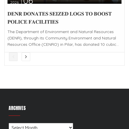
06
2026
𝐃𝐄𝐍𝐑 𝐃𝐎𝐍𝐀𝐓𝐄𝐒 𝐒𝐄𝐈𝐙𝐄𝐃 𝐋𝐎𝐆𝐒 𝐓𝐎 𝐁𝐎𝐎𝐒𝐓
𝐏𝐎𝐋𝐈𝐂𝐄 𝐅𝐀𝐂𝐈𝐋𝐈𝐓𝐈𝐄𝐒
The Department of Environment and Natural Resources
(DENR), through its Community Environment and Natural
Resources Office (CENRO) in Pilar, has donated 10 cubic...
ARCHIVES
Archives