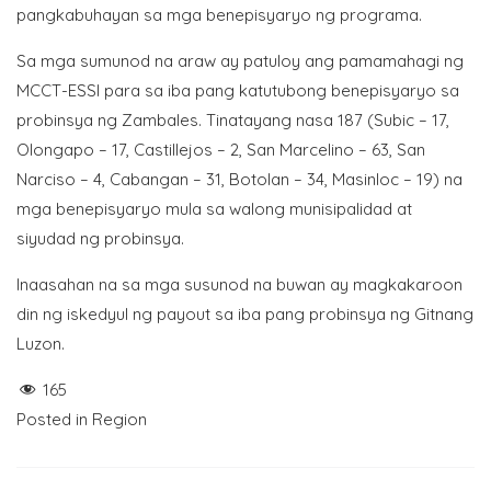
pangkabuhayan sa mga benepisyaryo ng programa.
Sa mga sumunod na araw ay patuloy ang pamamahagi ng
MCCT-ESSI para sa iba pang katutubong benepisyaryo sa
probinsya ng Zambales. Tinatayang nasa 187 (Subic – 17,
Olongapo – 17, Castillejos – 2, San Marcelino – 63, San
Narciso – 4, Cabangan – 31, Botolan – 34, Masinloc – 19) na
mga benepisyaryo mula sa walong munisipalidad at
siyudad ng probinsya.
Inaasahan na sa mga susunod na buwan ay magkakaroon
din ng iskedyul ng payout sa iba pang probinsya ng Gitnang
Luzon.
165
Posted in
Region