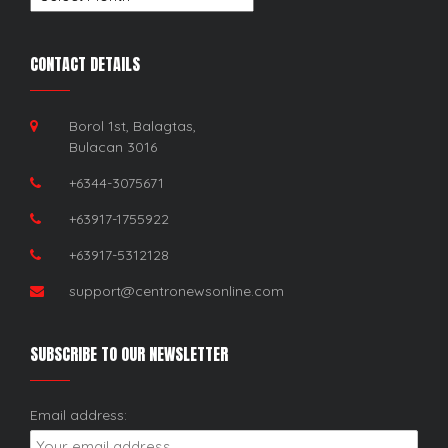
CONTACT DETAILS
Borol 1st, Balagtas,
Bulacan 3016
+6344-3075671
+63917-1755922
+63917-5312128
support@centronewsonline.com
SUBSCRIBE TO OUR NEWSLETTER
Email address: