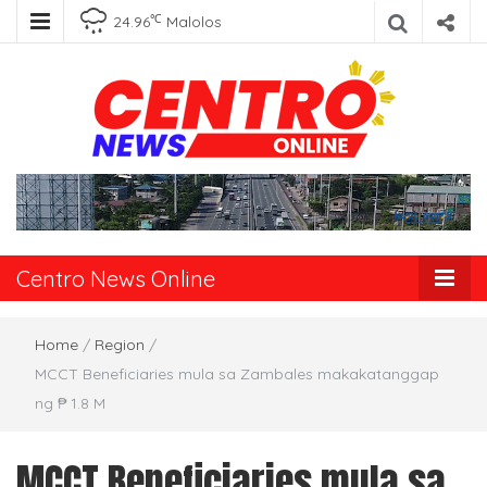
℃
24.96
Malolos
Centro News
Online
Centro News Online
Home
/
Region
/
MCCT Beneficiaries mula sa Zambales makakatanggap
ng ₱ 1.8 M
MCCT Beneficiaries mula sa