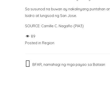
Sa susunod na buwan ay nakalinyang puntahan a
Isidro at lungsod ng San Jose.
SOURCE: Camille C. Nagaño (PIA3)
89
Posted in
Region
Post
BFAR, namahagi ng mga payao sa Bataan
navigation