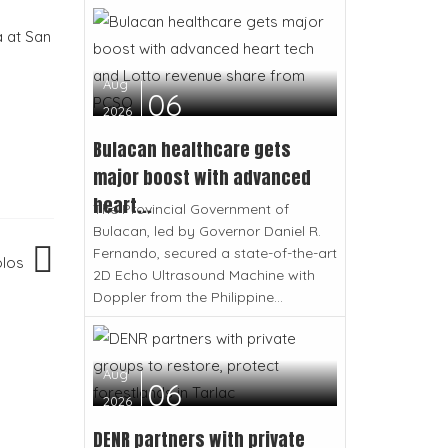
 at San
Aug
06
2026
Bulacan healthcare gets
major boost with advanced
heart...
The Provincial Government of
Bulacan, led by Governor Daniel R.
Fernando, secured a state-of-the-art
olos
2D Echo Ultrasound Machine with
Doppler from the Philippine...
Aug
06
2026
DENR partners with private