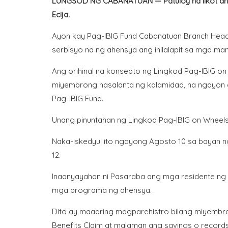
LUNGSOD NG CABANATUAN — Patuloy na iikot ang 
Ecija.
Ayon kay Pag-IBIG Fund Cabanatuan Branch He
serbisyo na ng ahensya ang inilalapit sa mga m
Ang orihinal na konsepto ng Lingkod Pag-IBIG o
miyembrong nasalanta ng kalamidad, na ngayon a
Pag-IBIG Fund.
Unang pinuntahan ng Lingkod Pag-IBIG on Wheel
Naka-iskedyul ito ngayong Agosto 10 sa bayan ng
12.
Inaanyayahan ni Pasaraba ang mga residente ng mg
mga programa ng ahensya.
Dito ay maaaring magparehistro bilang miyembro
Benefits Claim at malaman ang savings o records,