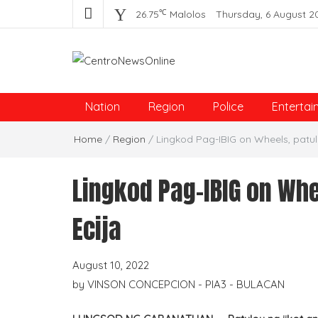
℃
26.75
Malolos
Thursday, 6 August 2
Centro News Online
Nation
Region
Police
Entertai
Home
/
Region
/
Lingkod Pag-IBIG on Wheels, patul
Lingkod Pag-IBIG on Whe
Ecija
August 10, 2022
by
VINSON CONCEPCION - PIA3 - BULACAN