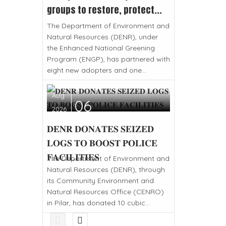
groups to restore, protect...
The Department of Environment and
Natural Resources (DENR), under
the Enhanced National Greening
Program (ENGP), has partnered with
eight new adopters and one...
Aug
06
2026
𝐃𝐄𝐍𝐑 𝐃𝐎𝐍𝐀𝐓𝐄𝐒 𝐒𝐄𝐈𝐙𝐄𝐃
𝐋𝐎𝐆𝐒 𝐓𝐎 𝐁𝐎𝐎𝐒𝐓 𝐏𝐎𝐋𝐈𝐂𝐄
𝐅𝐀𝐂𝐈𝐋𝐈𝐓𝐈𝐄𝐒
The Department of Environment and
Natural Resources (DENR), through
its Community Environment and
Natural Resources Office (CENRO)
in Pilar, has donated 10 cubic...