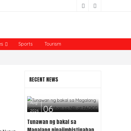
es
Sports
Tourism
RECENT NEWS
Aug
06
2026
Tunawan ng bakal sa
Magalang pinaiimbistigahan