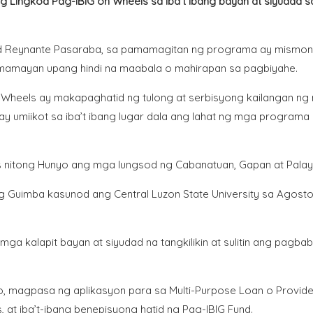
Lingkod Pag-IBIG on Wheels sa iba’t ibang bayan at siyudad 
ad Reynante Pasaraba, sa pamamagitan ng programa ay mismo
amamayan upang hindi na maabala o mahirapan sa pagbiyahe.
n Wheels ay makapaghatid ng tulong at serbisyong kailangan n
y umiikot sa iba’t ibang lugar dala ang lahat ng mga programa
s nitong Hunyo ang mga lungsod ng Cabanatuan, Gapan at Palay
 Guimba kasunod ang Central Luzon State University sa Agosto 
a kalapit bayan at siyudad na tangkilikin at sulitin ang pagba
, magpasa ng aplikasyon para sa Multi-Purpose Loan o Provide
 at iba’t-ibang benepisyong hatid ng Pag-IBIG Fund.