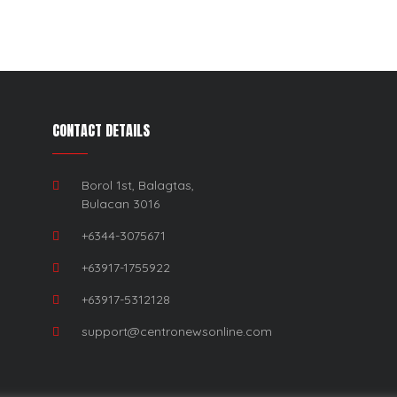
CONTACT DETAILS
Borol 1st, Balagtas,
Bulacan 3016
+6344-3075671
+63917-1755922
+63917-5312128
support@centronewsonline.com