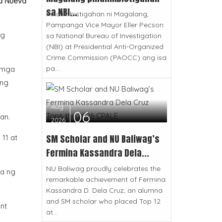
sa Nueva
sa NBI...
Pinaiimbistigahan ni Magalang,
Pampanga Vice Mayor Eller Pecson
ng
sa National Bureau of Investigation
(NBI) at Presidential Anti-Organized
Crime Commission (PAOCC) ang isa
pa...
g mga
 ng
Aug
06
an.
2026
SM Scholar and NU Baliwag’s
11 at
Fermina Kassandra Dela...
NU Baliwag proudly celebrates the
ba ng
remarkable achievement of Fermina
Kassandra D. Dela Cruz, an alumna
and SM scholar who placed Top 12
nt
at...