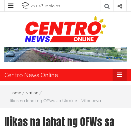
℃
25.04
Malolos
Centro News
Online
Centro News Online
Home
/
Nation
/
Ilikas na lahat ng OFWs sa Ukraine – Villanueva
Ilikas na lahat ng OFWs sa