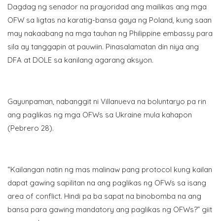
Dagdag ng senador na prayoridad ang mailikas ang mga
OFW sa ligtas na karatig-bansa gaya ng Poland, kung saan
may nakaabang na mga tauhan ng Philippine embassy para
sila ay tanggapin at pauwiin. Pinasalamatan din niya ang
DFA at DOLE sa kanilang agarang aksyon.
Gayunpaman, nabanggit ni Villanueva na boluntaryo pa rin
ang paglikas ng mga OFWs sa Ukraine mula kahapon
(Pebrero 28).
“Kailangan natin ng mas malinaw pang protocol kung kailan
dapat gawing sapilitan na ang paglikas ng OFWs sa isang
area of conflict. Hindi pa ba sapat na binobomba na ang
bansa para gawing mandatory ang paglikas ng OFWs?” giit