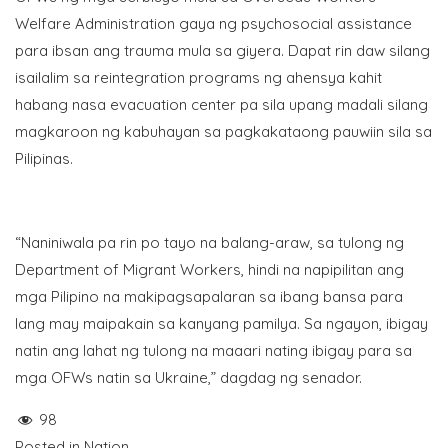
Welfare Administration gaya ng psychosocial assistance
para ibsan ang trauma mula sa giyera. Dapat rin daw silang
isailalim sa reintegration programs ng ahensya kahit
habang nasa evacuation center pa sila upang madali silang
magkaroon ng kabuhayan sa pagkakataong pauwiin sila sa
Pilipinas.
“Naniniwala pa rin po tayo na balang-araw, sa tulong ng
Department of Migrant Workers, hindi na napipilitan ang
mga Pilipino na makipagsapalaran sa ibang bansa para
lang may maipakain sa kanyang pamilya. Sa ngayon, ibigay
natin ang lahat ng tulong na maaari nating ibigay para sa
mga OFWs natin sa Ukraine,” dagdag ng senador.
98
Posted in
Nation