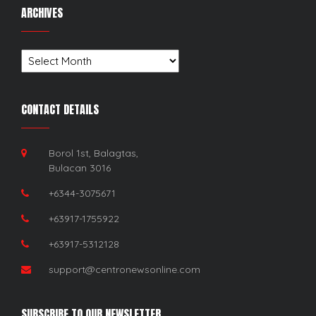
ARCHIVES
Archives
CONTACT DETAILS
Borol 1st, Balagtas,
Bulacan 3016
+6344-3075671
+63917-1755922
+63917-5312128
support@centronewsonline.com
SUBSCRIBE TO OUR NEWSLETTER