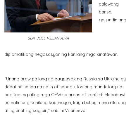
dalawang
bansa,
gayundin ang
SEN. JOEL VILLANUEVA
diplomatikong negosasyon ng kanilang mga kinatawan.
“Unang araw pa lang ng pagpasok ng Russia sa Ukraine ay
dapat naihanda na natin at napag-utos ang mandatory na
paglikas ng ating mga OFW sa areas of conflict. Mababawi
pa natin ang kanilang kabuhayan, kaya buhay muna nila ang
ating unahing sagipin,” sabi ni Villanueva.