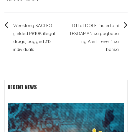
Post
Weeklong SACLEO
DTI at DOLE, inalerto ni
yielded P810K illegal
TESDAMAN sa pagbaba
navigation
drugs, bagged 312
ng Alert Level 1 sa
individuals
bansa
RECENT NEWS