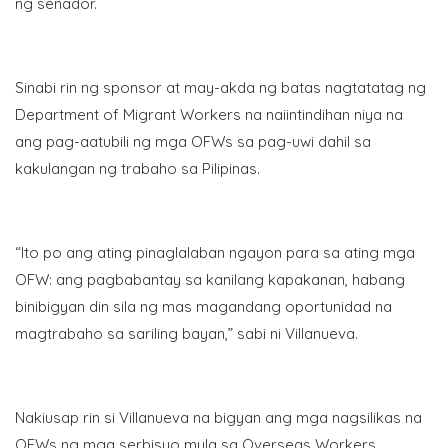
ng senador.
Sinabi rin ng sponsor at may-akda ng batas nagtatatag ng
Department of Migrant Workers na naiintindihan niya na
ang pag-aatubili ng mga OFWs sa pag-uwi dahil sa
kakulangan ng trabaho sa Pilipinas.
“Ito po ang ating pinaglalaban ngayon para sa ating mga
OFW: ang pagbabantay sa kanilang kapakanan, habang
binibigyan din sila ng mas magandang oportunidad na
magtrabaho sa sariling bayan,” sabi ni Villanueva.
Nakiusap rin si Villanueva na bigyan ang mga nagsilikas na
OFWs ng mga serbisyo mula sa Overseas Workers