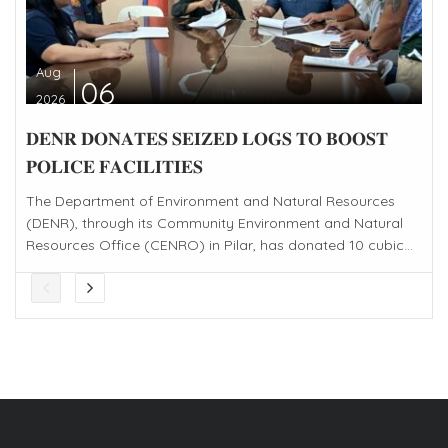
Aug
06
2026
𝐃𝐄𝐍𝐑 𝐃𝐎𝐍𝐀𝐓𝐄𝐒 𝐒𝐄𝐈𝐙𝐄𝐃 𝐋𝐎𝐆𝐒 𝐓𝐎 𝐁𝐎𝐎𝐒𝐓
𝐏𝐎𝐋𝐈𝐂𝐄 𝐅𝐀𝐂𝐈𝐋𝐈𝐓𝐈𝐄𝐒
The Department of Environment and Natural Resources
(DENR), through its Community Environment and Natural
Resources Office (CENRO) in Pilar, has donated 10 cubic...