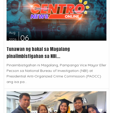
Aug
06
2026
Tunawan ng bakal sa Magalang
pinaiimbistigahan sa NBI...
Pinaiimbistigahan ni Magalang, Pampanga Vice Mayor Eller
Pecson sa National Bureau of Investigation (NBI) at
Presidential Anti-Organized Crime Commission (PAOCC)
ang isa pa...