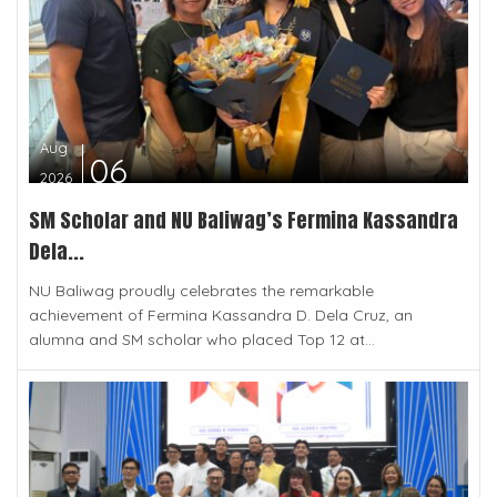
Aug
06
2026
SM Scholar and NU Baliwag’s Fermina Kassandra
Dela...
NU Baliwag proudly celebrates the remarkable
achievement of Fermina Kassandra D. Dela Cruz, an
alumna and SM scholar who placed Top 12 at...