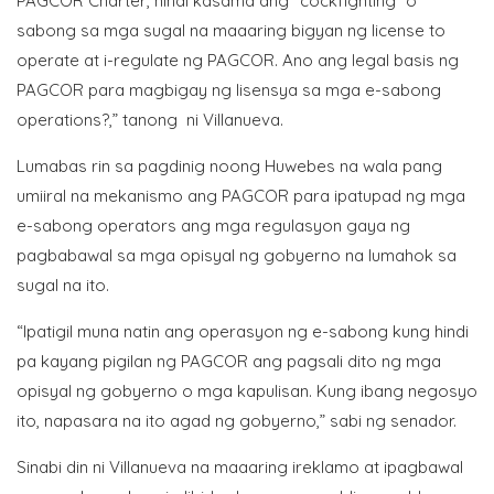
PAGCOR Charter, hindi kasama ang “cockfighting” o
sabong sa mga sugal na maaaring bigyan ng license to
operate at i-regulate ng PAGCOR. Ano ang legal basis ng
PAGCOR para magbigay ng lisensya sa mga e-sabong
operations?,” tanong ni Villanueva.
Lumabas rin sa pagdinig noong Huwebes na wala pang
umiiral na mekanismo ang PAGCOR para ipatupad ng mga
e-sabong operators ang mga regulasyon gaya ng
pagbabawal sa mga opisyal ng gobyerno na lumahok sa
sugal na ito.
“Ipatigil muna natin ang operasyon ng e-sabong kung hindi
pa kayang pigilan ng PAGCOR ang pagsali dito ng mga
opisyal ng gobyerno o mga kapulisan. Kung ibang negosyo
ito, napasara na ito agad ng gobyerno,” sabi ng senador.
Sinabi din ni Villanueva na maaaring ireklamo at ipagbawal