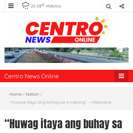
℃
25.08
Malolos
Centro News
Online
Centro News Online
Home
/
Nation
/
“Huwag itaya ang buhay sa e-sabong” – Villanueva
“Huwag itaya ang buhay sa