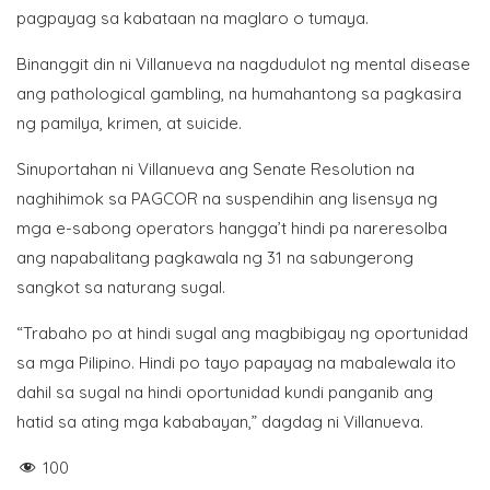
pagpayag sa kabataan na maglaro o tumaya.
Binanggit din ni Villanueva na nagdudulot ng mental disease
ang pathological gambling, na humahantong sa pagkasira
ng pamilya, krimen, at suicide.
Sinuportahan ni Villanueva ang Senate Resolution na
naghihimok sa PAGCOR na suspendihin ang lisensya ng
mga e-sabong operators hangga’t hindi pa nareresolba
ang napabalitang pagkawala ng 31 na sabungerong
sangkot sa naturang sugal.
“Trabaho po at hindi sugal ang magbibigay ng oportunidad
sa mga Pilipino. Hindi po tayo papayag na mabalewala ito
dahil sa sugal na hindi oportunidad kundi panganib ang
hatid sa ating mga kababayan,” dagdag ni Villanueva.
100