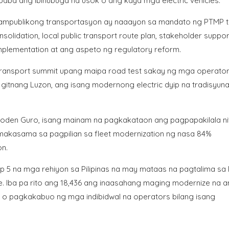
a ang ibinubuga na usok o ang kaya mga electric vehicles.
ampublikong transportasyon ay naaayon sa mandato ng PTMP t
onsolidation, local public transport route plan, stakeholder suppor
l implementation at ang aspeto ng regulatory reform.
ansport summit upang maipa road test sakay ng mga operator
itnang Luzon, ang isang modernong electric dyip na tradisyuna
.
inoden Guro, isang mainam na pagkakataon ang pagpapakilala n
 makasama sa pagpilian sa fleet modernization ng nasa 84%
on.
p 5 na mga rehiyon sa Pilipinas na may mataas na pagtalima sa
e. Iba pa rito ang 18,436 ang inaasahang maging modernize na 
o pagkakabuo ng mga indibidwal na operators bilang isang