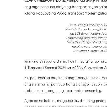
CLARK FREEPORT ZONE, Pampanga (PIA)- Hinikaya
ang mga nasa industriya ng transportasyon sa ba
lalong ikabubuti ng Public Transport Modernizat
Sinubukang sumakay ni De
Bautista (nasa kanan), Dati
ng LCS Emon Motors (pan
Franchising and Regulatory
Guro (bandang kaliwa) ang 
na ginawa at unang gina
Transport Summit sa Cl
Iyan ang binigyang diin ng kalihim sa ginanap na
III Transport Summit 2024 sa ASEAN Convention 
Maipepreserba aniya nito ang tradisyunal na d
ang sistema ng pampublikong transportasyon. 
trabaho sa larangan ng local motor assembly.
Ayon pa sa kalihim, magbubukas din ito ng pinto 