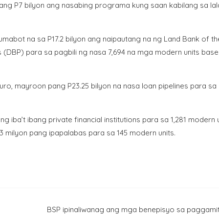
ng P7 bilyon ang nasabing programa kung saan kabilang sa la
umabot na sa P17.2 bilyon ang naipautang na ng Land Bank of th
es (DBP) para sa pagbili ng nasa 7,694 na mga modern units base
uro, mayroon pang P23.25 bilyon na nasa loan pipelines para sa
iba’t ibang private financial institutions para sa 1,281 modern 
 milyon pang ipapalabas para sa 145 modern units.
BSP ipinaliwanag ang mga benepisyo sa paggami