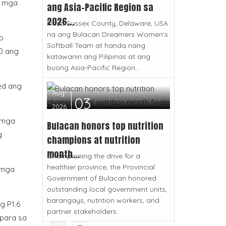
g mga
ang Asia-Pacific Region sa
2026...
Nasa Sussex County, Delaware, USA
na ang Bulacan Dreamers Women’s
o
Softball Team at handa nang
10 ang
katawanin ang Pilipinas at ang
buong Asia-Pacific Region...
ed ang
Aug
03
2026
g mga
Bulacan honors top nutrition
g
champions at nutrition
month...
Championing the drive for a
healthier province, the Provincial
 mga
Government of Bulacan honored
outstanding local government units,
barangays, nutrition workers, and
g P1.6
partner stakeholders...
 para sa