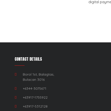
digital paym
CONTACT DETAILS
Borol 1st, Balagtas,
Bulacan 3016
+6344-3075671
+63917-1755922
+63917-5312128