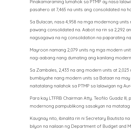
Pinakamaraming lumahok sa PTMP ay nasa lalaw
pasahero at 7,465 na units ang consolidated na
Sa Bulacan, nasa 4,958 na mga modernong units 
pawang consolidated na. Aabot na rin sa 2,292 a
nagsagawa na ng consolidation na paparating na
Mayroon namang 2,079 units ng mga modern units
nag-aabang nang dumating ang kanilang modern 
Sa Zambales, 2,433 na ang modern units at 2,023
bumibiyahe nang modern units sa Bataan na may 
naitatalang nailahok sa PTMP sa lalawigan ng Aur
Para kay LTFRB Chairman Atty. Teofilo Guadiz II
modernong pampublikong sasakyan na matatag 
Kaugnay nito, ibinalita rin ni Secretary Bautist
bilyon na nailaan ng Department of Budget and 