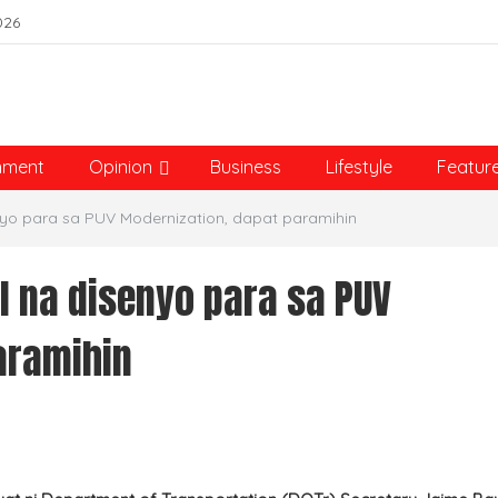
026
nment
Opinion
Business
Lifestyle
Featur
enyo para sa PUV Modernization, dapat paramihin
al na disenyo para sa PUV
aramihin