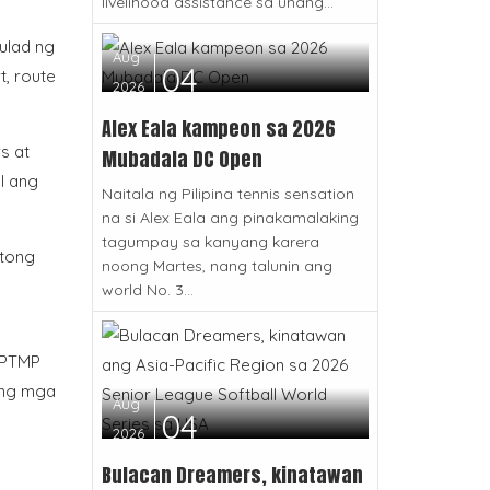
livelihood assistance sa unang...
ulad ng
Aug
04
t, route
2026
Alex Eala kampeon sa 2026
s at
Mubadala DC Open
l ang
Naitala ng Pilipina tennis sensation
na si Alex Eala ang pinakamalaking
tagumpay sa kanyang karera
itong
noong Martes, nang talunin ang
world No. 3...
 PTMP
ang mga
Aug
04
2026
Bulacan Dreamers, kinatawan