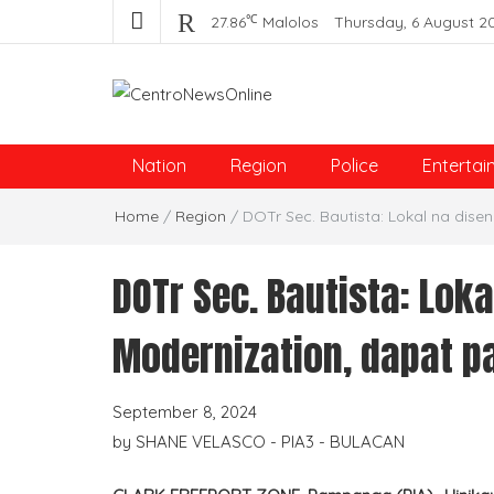
℃
27.86
Malolos
Thursday, 6 August 2
Centro News Online
Nation
Region
Police
Entertai
Home
/
Region
/
DOTr Sec. Bautista: Lokal na dis
DOTr Sec. Bautista: Lok
Modernization, dapat p
September 8, 2024
by
SHANE VELASCO - PIA3 - BULACAN