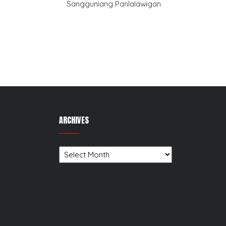
Sangguniang Panlalawigan
navigation
ARCHIVES
Archives