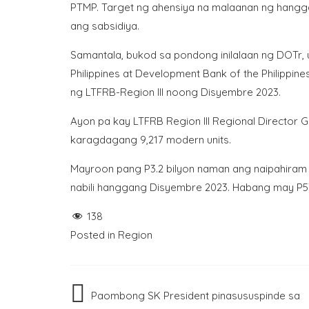
PTMP. Target ng ahensiya na malaanan ng hangga
ang sabsidiya.
Samantala, bukod sa pondong inilalaan ng DOTr, 
Philippines at Development Bank of the Philippin
ng LTFRB-Region III noong Disyembre 2023.
Ayon pa kay LTFRB Region III Regional Director G
karagdagang 9,217 modern units.
Mayroon pang P3.2 bilyon naman ang naipahiram ng 
nabili hanggang Disyembre 2023. Habang may P53
138
Posted in
Region
Post
Paombong SK President pinasususpinde sa