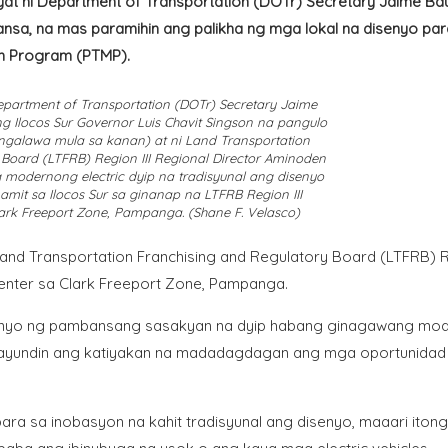
t ni Department of Transportation (DOTr) Secretary Jaime Bau
nsa, na mas paramihin ang palikha ng mga lokal na disenyo par
ion Program (PTMP).
partment of Transportation (DOTr) Secretary Jaime
ng Ilocos Sur Governor Luis Chavit Singson na pangulo
galawa mula sa kanan) at ni Land Transportation
 Board (LTFRB) Region III Regional Director Aminoden
modernong electric dyip na tradisyunal ang disenyo
mit sa Ilocos Sur sa ginanap na LTFRB Region III
ark Freeport Zone, Pampanga. (Shane F. Velasco)
 Land Transportation Franchising and Regulatory Board (LTFRB) 
Center sa Clark Freeport Zone, Pampanga.
isenyo ng pambansang sasakyan na dyip habang ginagawang mo
Gayundin ang katiyakan na madadagdagan ang mga oportunidad
para sa inobasyon na kahit tradisyunal ang disenyo, maaari itong