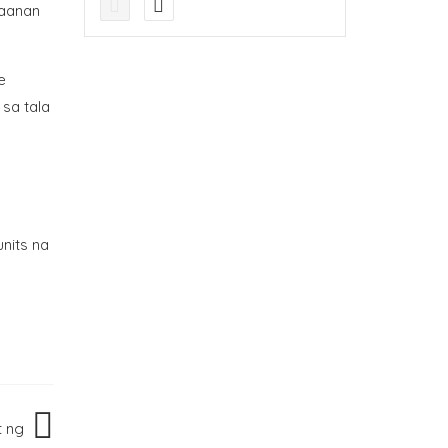
laanan
e
 sa tala
units na
t ng