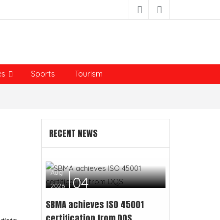
es
Sports
Tourism
RECENT NEWS
Aug
04
2026
SBMA achieves ISO 45001
certification from DQS