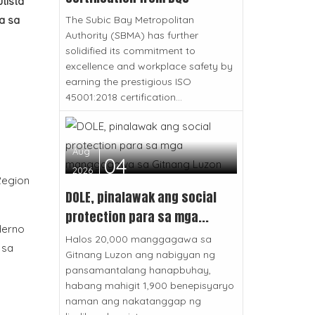
tista
The Subic Bay Metropolitan
a sa
Authority (SBMA) has further
solidified its commitment to
excellence and workplace safety by
earning the prestigious ISO
45001:2018 certification...
Aug
04
2026
Region
DOLE, pinalawak ang social
protection para sa mga...
derno
Halos 20,000 manggagawa sa
 sa
Gitnang Luzon ang nabigyan ng
pansamantalang hanapbuhay,
habang mahigit 1,900 benepisyaryo
naman ang nakatanggap ng