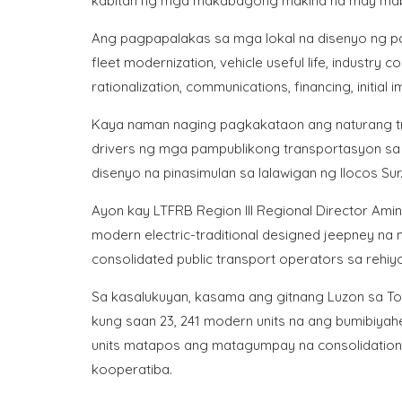
kabitan ng mga makabagong makina na may mabab
Ang pagpapalakas sa mga lokal na disenyo ng p
fleet modernization, vehicle useful life, industry c
rationalization, communications, financing, initia
Kaya naman naging pagkakataon ang naturang tr
drivers ng mga pampublikong transportasyon sa g
disenyo na pinasimulan sa lalawigan ng Ilocos Sur
Ayon kay LTFRB Region III Regional Director Am
modern electric-traditional designed jeepney na
consolidated public transport operators sa rehiy
Sa kasalukuyan, kasama ang gitnang Luzon sa To
kung saan 23, 241 modern units na ang bumibiyah
units matapos ang matagumpay na consolidation 
kooperatiba.