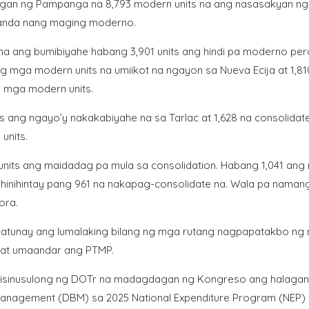
igan ng Pampanga na 8,793 modern units na ang nasasakyan n
 handa nang maging moderno.
na ang bumibiyahe habang 3,901 units ang hindi pa moderno per
ng mga modern units na umiikot na ngayon sa Nueva Ecija at 1,8
 mga modern units.
 ang ngayo’y nakakabiyahe na sa Tarlac at 1,628 na consolidat
units.
 units ang maidadag pa mula sa consolidation. Habang 1,041 an
hinihintay pang 961 na nakapag-consolidate na. Wala pa naman
ora.
I, patunay ang lumalaking bilang ng mga rutang nagpapatakbo ng
at umaandar ang PTMP.
a na isinusulong ng DOTr na madagdagan ng Kongreso ang halagan
Management (DBM) sa 2025 National Expenditure Program (NEP)