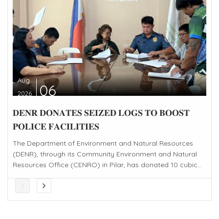
Aug
06
2026
𝐃𝐄𝐍𝐑 𝐃𝐎𝐍𝐀𝐓𝐄𝐒 𝐒𝐄𝐈𝐙𝐄𝐃 𝐋𝐎𝐆𝐒 𝐓𝐎 𝐁𝐎𝐎𝐒𝐓
𝐏𝐎𝐋𝐈𝐂𝐄 𝐅𝐀𝐂𝐈𝐋𝐈𝐓𝐈𝐄𝐒
The Department of Environment and Natural Resources
(DENR), through its Community Environment and Natural
Resources Office (CENRO) in Pilar, has donated 10 cubic...