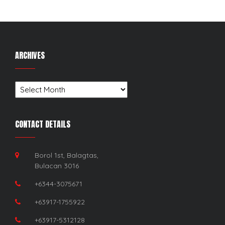
ARCHIVES
Archives
CONTACT DETAILS
Borol 1st, Balagtas,
Bulacan 3016
+6344-3075671
+63917-1755922
+63917-5312128