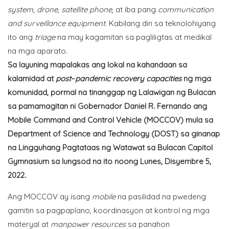
system
,
drone
,
satellite
phone
, at iba pang
communication
and surveillance equipment
. Kabilang din sa teknolohiyang
ito ang
triage
na may kagamitan sa pagliligtas at medikal
na mga aparato.
Sa layuning mapalakas ang lokal na kahandaan sa
kalamidad at
post
–
pandemic recovery capacities
ng mga
komunidad, pormal na tinanggap ng Lalawigan ng Bulacan
sa pamamagitan ni Gobernador Daniel R. Fernando ang
Mobile Command and Control Vehicle (MOCCOV) mula sa
Department of Science and Technology (DOST) sa ginanap
na Lingguhang Pagtataas ng Watawat sa Bulacan Capitol
Gymnasium sa lungsod na ito noong Lunes, Disyembre 5,
2022.
Ang MOCCOV ay isang
mobile
na pasilidad na pwedeng
gamitin sa pagpaplano, koordinasyon at kontrol ng mga
materyal at
manpower resources
sa panahon