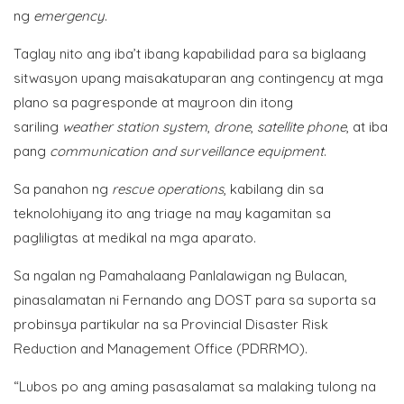
ng
emergency
.
Taglay nito ang iba’t ibang kapabilidad para sa biglaang
sitwasyon upang maisakatuparan ang contingency at mga
plano sa pagresponde at mayroon din itong
sariling
weather station system
,
drone
,
satellite phone
, at iba
pang
communication and surveillance equipment
.
Sa panahon ng
rescue operations
, kabilang din sa
teknolohiyang ito ang triage na may kagamitan sa
pagliligtas at medikal na mga aparato.
Sa ngalan ng Pamahalaang Panlalawigan ng Bulacan,
pinasalamatan ni Fernando ang DOST para sa suporta sa
probinsya partikular na sa Provincial Disaster Risk
Reduction and Management Office (PDRRMO).
“Lubos po ang aming pasasalamat sa malaking tulong na