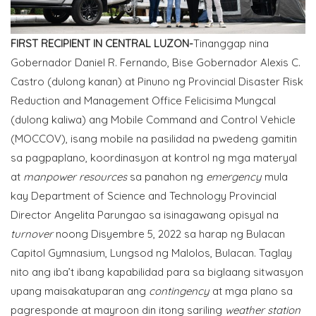
FIRST RECIPIENT IN CENTRAL LUZON-
Tinanggap nina
Gobernador Daniel R. Fernando, Bise Gobernador Alexis C.
Castro (dulong kanan) at Pinuno ng Provincial Disaster Risk
Reduction and Management Office Felicisima Mungcal
(dulong kaliwa) ang Mobile Command and Control Vehicle
(MOCCOV), isang mobile na pasilidad na pwedeng gamitin
sa pagpaplano, koordinasyon at kontrol ng mga materyal
at
manpower resources
sa panahon ng
emergency
mula
kay Department of Science and Technology Provincial
Director Angelita Parungao sa isinagawang opisyal na
turnover
noong Disyembre 5, 2022 sa harap ng Bulacan
Capitol Gymnasium, Lungsod ng Malolos, Bulacan. Taglay
nito ang iba’t ibang kapabilidad para sa biglaang sitwasyon
upang maisakatuparan ang
contingency
at mga plano sa
pagresponde at mayroon din itong sariling
weather station