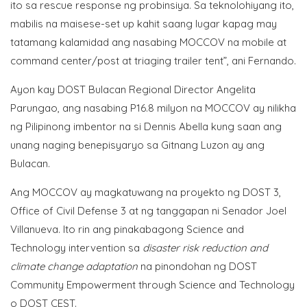
ito sa rescue response ng probinsiya. Sa teknolohiyang ito,
mabilis na maisese-set up kahit saang lugar kapag may
tatamang kalamidad ang nasabing MOCCOV na mobile at
command center/post at triaging trailer tent”, ani Fernando.
Ayon kay DOST Bulacan Regional Director Angelita
Parungao, ang nasabing P16.8 milyon na MOCCOV ay nilikha
ng Pilipinong imbentor na si Dennis Abella kung saan ang
unang naging benepisyaryo sa Gitnang Luzon ay ang
Bulacan.
Ang MOCCOV ay magkatuwang na proyekto ng DOST 3,
Office of Civil Defense 3 at ng tanggapan ni Senador Joel
Villanueva. Ito rin ang pinakabagong Science and
Technology intervention sa
disaster risk reduction and
climate change adaptation
na pinondohan ng DOST
Community Empowerment through Science and Technology
o DOST CEST.