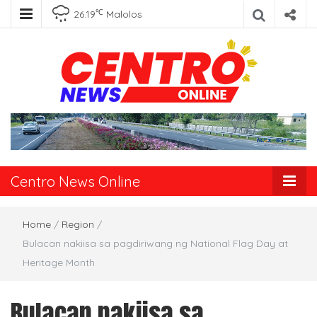
℃
26.19
Malolos
Centro News
Online
Centro News Online
Home
/
Region
/
Bulacan nakiisa sa pagdiriwang ng National Flag Day at
Heritage Month
Bulacan nakiisa sa