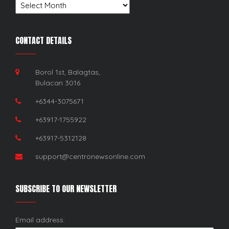
Archives
CONTACT DETAILS
Borol 1st, Balagtas,
Bulacan 3016
+6344-3075671
+63917-1755922
+63917-5312128
support@centronewsonline.com
SUBSCRIBE TO OUR NEWSLETTER
Email address: