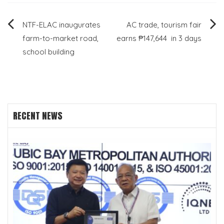
Post
NTF-ELAC inaugurates
AC trade, tourism fair
farm-to-market road,
earns ₱147,644 in 3 days
navigation
school building
RECENT NEWS