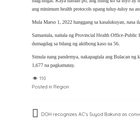
mag-iingat. Kaya naman po, ang hiling ko sa inyo ay l
ang minimum health protocols upang tuluy-tuloy na a
Mula Marso 1, 2022 hanggang sa kasalukuyan, nasa ilal
Samantala, naitala ng Provincial Health Office-Publ
dumagdag sa bilang ng aktibong kaso na 56.
Simula nang pandemya, nakapagtala ang Bulacan ng k
1,677 na pagkamatay.
110
Posted in
Region
Post
DOH recognizes AC’s Suyod Bakuna as conv
navigation