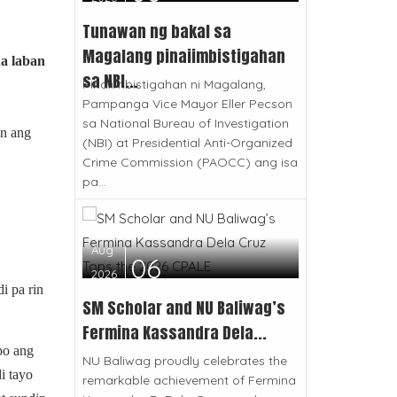
Tunawan ng bakal sa
Magalang pinaiimbistigahan
a laban
sa NBI...
Pinaiimbistigahan ni Magalang,
Pampanga Vice Mayor Eller Pecson
sa National Bureau of Investigation
n ang
(NBI) at Presidential Anti-Organized
Crime Commission (PAOCC) ang isa
pa...
Aug
06
2026
i pa rin
SM Scholar and NU Baliwag’s
Fermina Kassandra Dela...
po ang
NU Baliwag proudly celebrates the
i tayo
remarkable achievement of Fermina