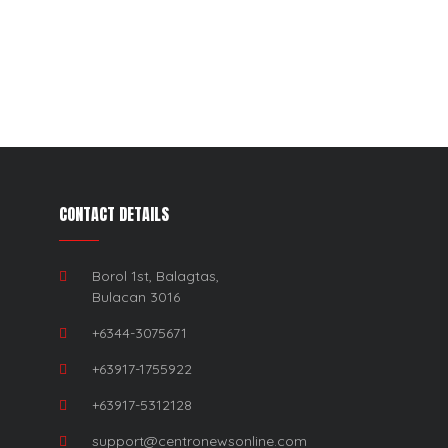
CONTACT DETAILS
Borol 1st, Balagtas,
Bulacan 3016
+6344-3075671
+63917-1755922
+63917-5312128
support@centronewsonline.com