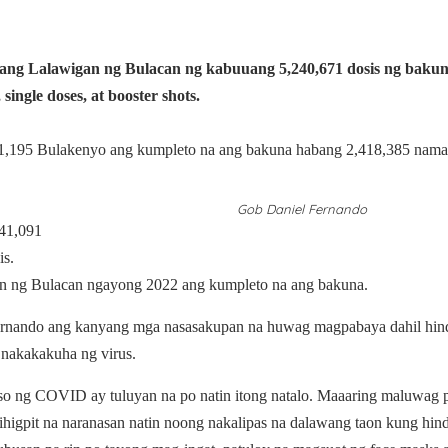
ng Lalawigan ng Bulacan ng kabuuang 5,240,671 dosis ng bakun
ingle doses, at booster shots.
1,195 Bulakenyo ang kumpleto na ang bakuna habang 2,418,385 nama
Gob Daniel Fernando
541,091
is.
n ng Bulacan ngayong 2022 ang kumpleto na ang bakuna.
Fernando ang kanyang mga nasasakupan na huwag magpabaya dahil hind
nakakakuha ng virus.
aso ng COVID ay tuluyan na po natin itong natalo. Maaaring maluwag 
ihigpit na naranasan natin noong nakalipas na dalawang taon kung hind