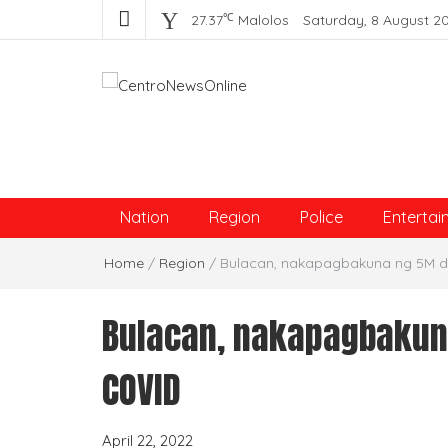
℃
27.37
Malolos
Saturday, 8 August 2
Centro News Online
Nation
Region
Police
Entertai
Home
/
Region
/
Bulacan, nakapagbakuna ng 5M d
Bulacan, nakapagbakun
COVID
April 22, 2022