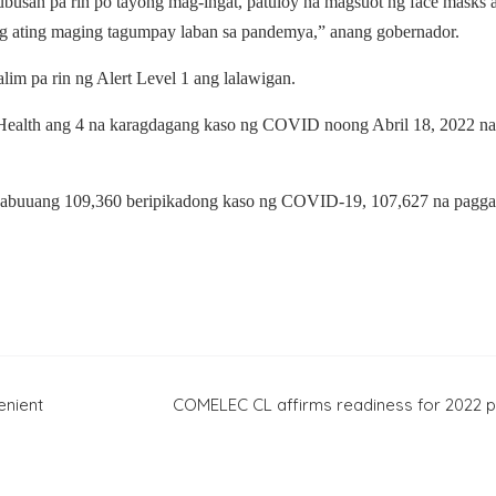
ubusan pa rin po tayong mag-ingat, patuloy na magsuot ng face masks a
ng ating maging tagumpay laban sa pandemya,” anang gobernador.
im pa rin ng Alert Level 1 ang lalawigan.
ic Health ang 4 na karagdagang kaso ng COVID noong Abril 18, 2022 na
abuuang 109,360 beripikadong kaso ng COVID-19, 107,627 na paggal
enient
COMELEC CL affirms readiness for 2022 p