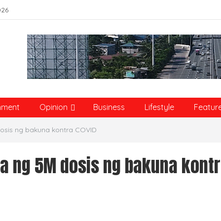
026
nment
Opinion
Business
Lifestyle
Featur
osis ng bakuna kontra COVID
a ng 5M dosis ng bakuna kont