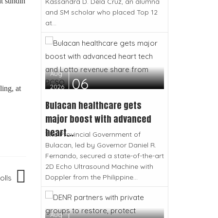
t sundin
Kassandra D. Dela Cruz, an alumna
and SM scholar who placed Top 12
at...
Aug
06
2026
ing, at
Bulacan healthcare gets
major boost with advanced
heart...
The Provincial Government of
Bulacan, led by Governor Daniel R.
Fernando, secured a state-of-the-art
2D Echo Ultrasound Machine with
Doppler from the Philippine...
olls
Aug