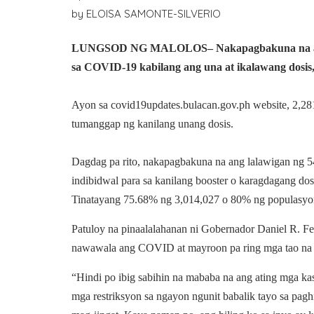
by
ELOISA SAMONTE-SILVERIO
LUNGSOD NG MALOLOS
– Nakapagbakuna na a
sa COVID-19 kabilang ang una at ikalawang dosis, s
Ayon sa
covid19updates.bulacan.gov.ph
website, 2,28
tumanggap ng kanilang unang dosis.
Dagdag pa rito, nakapagbakuna na ang lalawigan ng 
indibidwal para sa kanilang booster o karagdagang dos
Tinatayang 75.68% ng 3,014,027 o 80% ng populasyo
Patuloy na pinaalalahanan ni Gobernador Daniel R. 
nawawala ang COVID at mayroon pa ring mga tao na 
“Hindi po ibig sabihin na mababa na ang ating mga k
mga restriksyon sa ngayon ngunit babalik tayo sa pagh