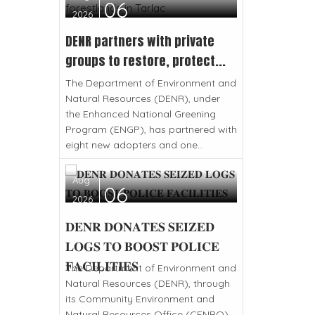
06
2026
DENR partners with private
groups to restore, protect...
The Department of Environment and
Natural Resources (DENR), under
the Enhanced National Greening
Program (ENGP), has partnered with
eight new adopters and one...
Aug
06
2026
𝐃𝐄𝐍𝐑 𝐃𝐎𝐍𝐀𝐓𝐄𝐒 𝐒𝐄𝐈𝐙𝐄𝐃
𝐋𝐎𝐆𝐒 𝐓𝐎 𝐁𝐎𝐎𝐒𝐓 𝐏𝐎𝐋𝐈𝐂𝐄
𝐅𝐀𝐂𝐈𝐋𝐈𝐓𝐈𝐄𝐒
The Department of Environment and
Natural Resources (DENR), through
its Community Environment and
Natural Resources Office (CENRO)