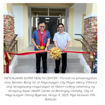
MEYCAUAYAN SUPER HEALTH CENTER– Pormal na pinasinayahan
nina Senator Bong Go at Meycauayan City Mayor Henry Villarica
ang isinagawang inagurasyon at ribbon-cutting ceremony ng
itinayong Super Health Center sa Barangay Camalig, City of
Meycauayan nitong Biyernes, Hunyo 9, 2023. Mga larawan: PIA-
Bulacan