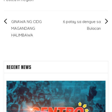
Post
GINAWA NG CIDG
6 patay sa dengue sa
MAGANDANG
Bulacan
navigation
HALIMBAWA
RECENT NEWS