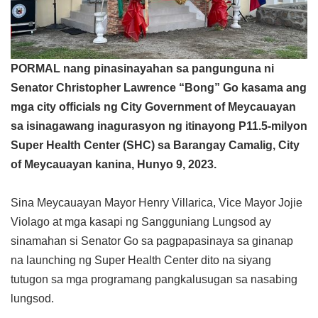
PORMAL nang pinasinayahan sa pangunguna ni
Senator Christopher Lawrence “Bong” Go kasama ang
mga city officials ng City Government of Meycauayan
sa isinagawang inagurasyon ng itinayong P11.5-milyon
Super Health Center (SHC) sa Barangay Camalig, City
of Meycauayan kanina, Hunyo 9, 2023.
Sina Meycauayan Mayor Henry Villarica, Vice Mayor Jojie
Violago at mga kasapi ng Sangguniang Lungsod ay
sinamahan si Senator Go sa pagpapasinaya sa ginanap
na launching ng Super Health Center dito na siyang
tutugon sa mga programang pangkalusugan sa nasabing
lungsod.