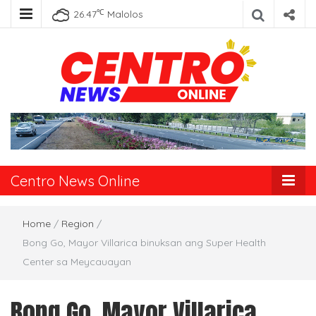
℃
26.47
Malolos
Centro News
Online
Centro News Online
Home
/
Region
/
Bong Go, Mayor Villarica binuksan ang Super Health
Center sa Meycauayan
Bong Go, Mayor Villarica