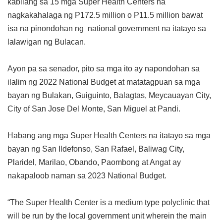
kabilang sa 15 mga Super Health Centers na
nagkakahalaga ng P172.5 million o P11.5 million bawat
isa na pinondohan ng national government na itatayo sa
lalawigan ng Bulacan.
Ayon pa sa senador, pito sa mga ito ay napondohan sa
ilalim ng 2022 National Budget at matatagpuan sa mga
bayan ng Bulakan, Guiguinto, Balagtas, Meycauayan City,
City of San Jose Del Monte, San Miguel at Pandi.
Habang ang mga Super Health Centers na itatayo sa mga
bayan ng San Ildefonso, San Rafael, Baliwag City,
Plaridel, Marilao, Obando, Paombong at Angat ay
nakapaloob naman sa 2023 National Budget.
“The Super Health Center is a medium type polyclinic that
will be run by the local government unit wherein the main