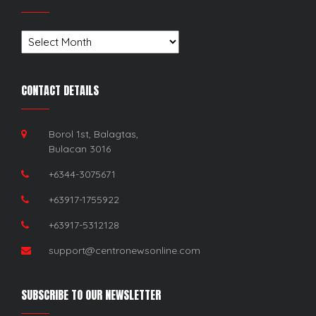
Archives
CONTACT DETAILS
Borol 1st, Balagtas,
Bulacan 3016
+6344-3075671
+63917-1755922
+63917-5312128
support@centronewsonline.com
SUBSCRIBE TO OUR NEWSLETTER