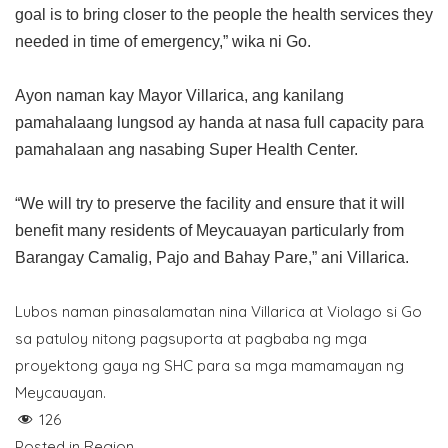
goal is to bring closer to the people the health services they
needed in time of emergency,” wika ni Go.
Ayon naman kay Mayor Villarica, ang kanilang
pamahalaang lungsod ay handa at nasa full capacity para
pamahalaan ang nasabing Super Health Center.
“We will try to preserve the facility and ensure that it will
benefit many residents of Meycauayan particularly from
Barangay Camalig, Pajo and Bahay Pare,” ani Villarica.
Lubos naman pinasalamatan nina Villarica at Violago si Go
sa patuloy nitong pagsuporta at pagbaba ng mga
proyektong gaya ng SHC para sa mga mamamayan ng
Meycauayan.
126
Posted in
Region