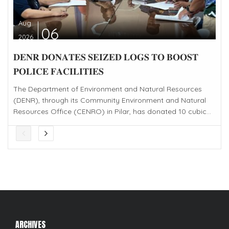
Aug
06
2026
𝐃𝐄𝐍𝐑 𝐃𝐎𝐍𝐀𝐓𝐄𝐒 𝐒𝐄𝐈𝐙𝐄𝐃 𝐋𝐎𝐆𝐒 𝐓𝐎 𝐁𝐎𝐎𝐒𝐓
𝐏𝐎𝐋𝐈𝐂𝐄 𝐅𝐀𝐂𝐈𝐋𝐈𝐓𝐈𝐄𝐒
The Department of Environment and Natural Resources
(DENR), through its Community Environment and Natural
Resources Office (CENRO) in Pilar, has donated 10 cubic...
ARCHIVES